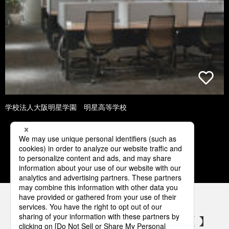
学校法人大阪明星学園 明星高等学校
1
2
3
4
5
パナソニックの電気設備 SNSアカウント