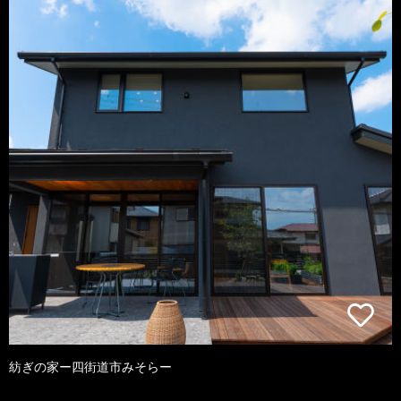
紡ぎの家ー四街道市みそらー