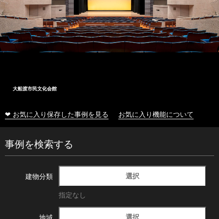
大船渡市民文化会館
❤ お気に入り保存した事例を見る
お気に入り機能について
事例を検索する
選択
建物分類
指定なし
選択
地域