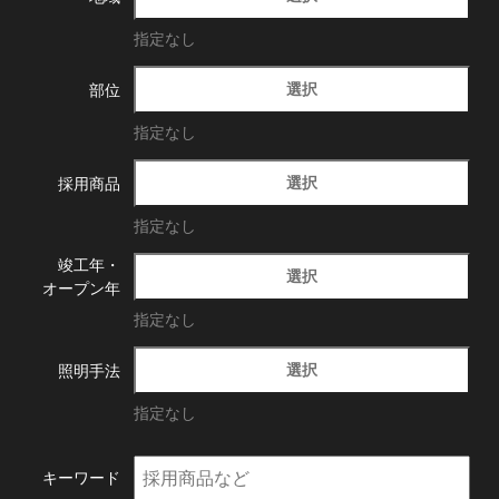
指定なし
選択
部位
指定なし
選択
採用商品
指定なし
竣工年・
選択
オープン年
指定なし
選択
照明手法
指定なし
キーワード