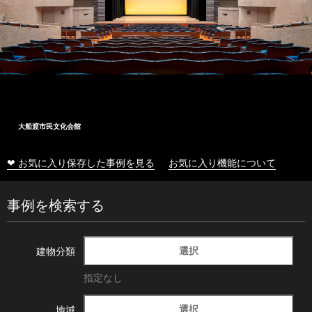
大船渡市民文化会館
❤ お気に入り保存した事例を見る
お気に入り機能について
事例を検索する
選択
建物分類
指定なし
選択
地域