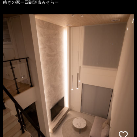
紡ぎの家ー四街道市みそらー