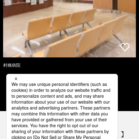
村橋病院
1
2
3
4
5
パナソニックの電気設備 SNSアカウント