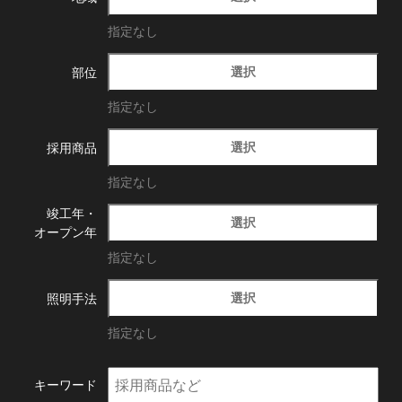
指定なし
選択
部位
指定なし
選択
採用商品
指定なし
竣工年・
選択
オープン年
指定なし
選択
照明手法
指定なし
キーワード