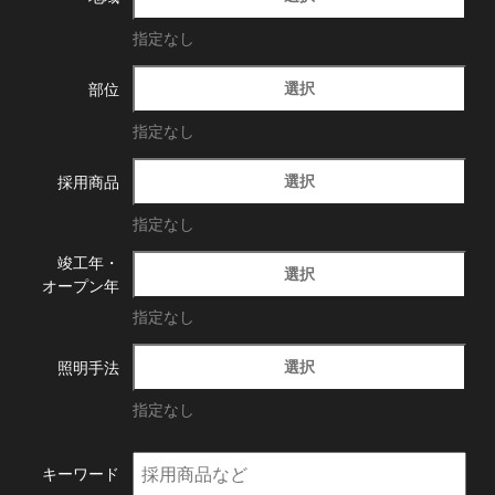
指定なし
選択
部位
指定なし
選択
採用商品
指定なし
竣工年・
選択
オープン年
指定なし
選択
照明手法
指定なし
キーワード