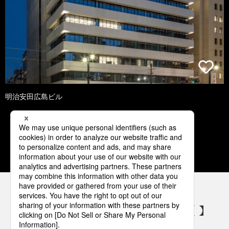
明治安田広島ビル
1
2
3
4
5
パナソニックの電気設備 SNSアカウント