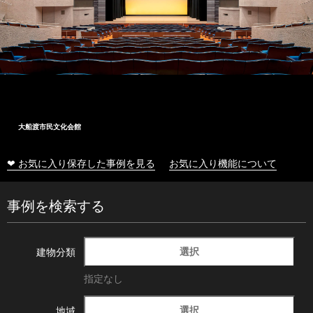
大船渡市民文化会館
❤ お気に入り保存した事例を見る
お気に入り機能について
事例を検索する
選択
建物分類
指定なし
選択
地域