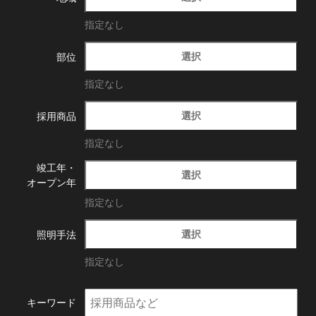
指定なし
選択
部位
指定なし
選択
採用商品
指定なし
竣工年・
選択
オープン年
指定なし
選択
照明手法
指定なし
キーワード