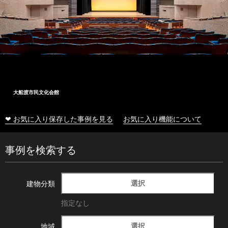
大船渡市民文化会館
❤ お気に入り保存した事例を見る
お気に入り機能について
事例を検索する
選択
建物分類
指定なし
選択
地域