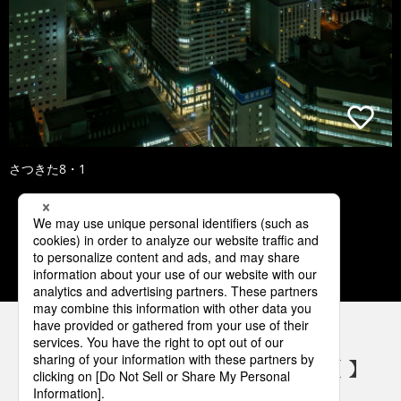
さつきた8・1
1
2
3
4
5
パナソニックの電気設備 SNSアカウント