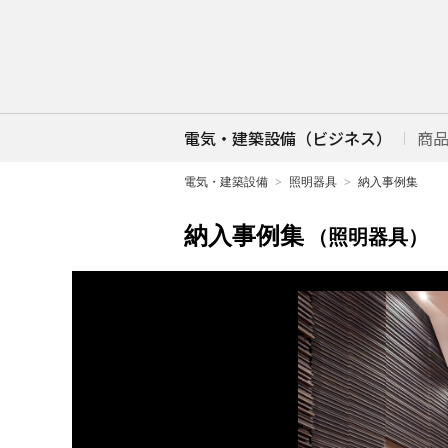
電気・建築設備（ビジネス）
商
電気・建築設備
照明器具
納入事例集
納入事例集
（照明器具）