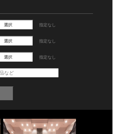
選択
指定なし
選択
指定なし
選択
指定なし