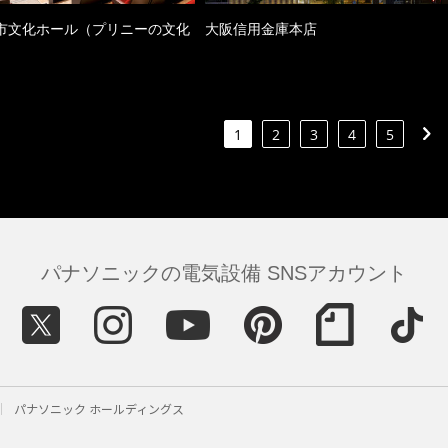
市文化ホール（プリニーの文化
大阪信用金庫本店
）
1
2
3
4
5
パナソニックの電気設備 SNSアカウント
パナソニック ホールディングス