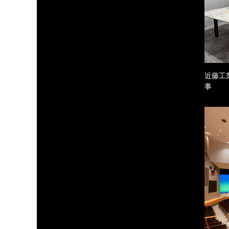
近藤工
事