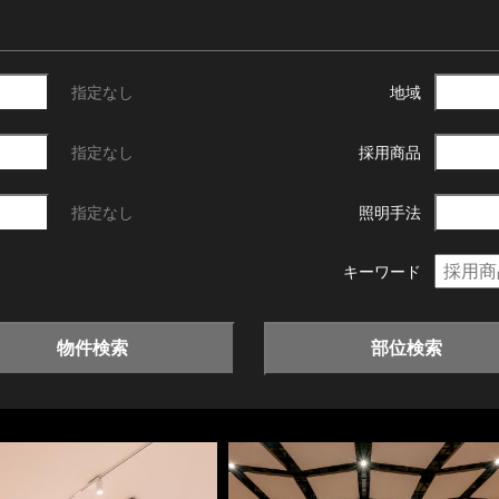
指定なし
地域
指定なし
採用商品
指定なし
照明手法
キーワード
物件検索
部位検索