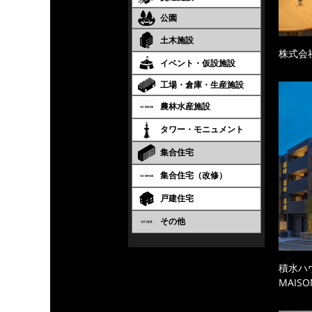
公園
土木施設
株式会
イベント・仮設施設
工場・倉庫・生産施設
農林水産施設
タワー・モニュメント
集合住宅
集合住宅（改修）
戸建住宅
その他
積水ハ
MAISO