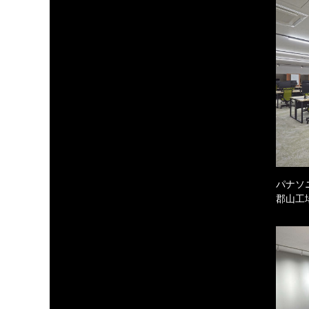
パナソ
郡山工