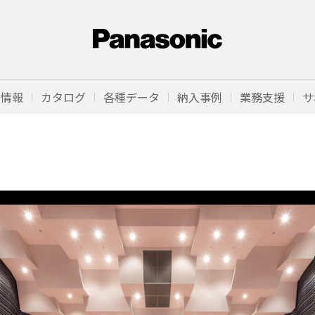
品情報
カタログ
各種データ
納入事例
業務支援
サ