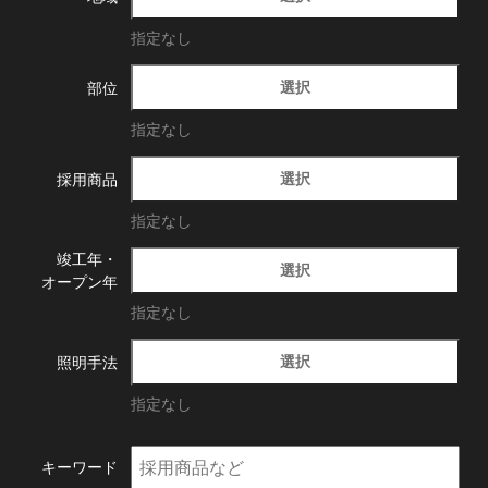
指定なし
選択
部位
指定なし
選択
採用商品
指定なし
竣工年・
選択
オープン年
指定なし
選択
照明手法
指定なし
キーワード