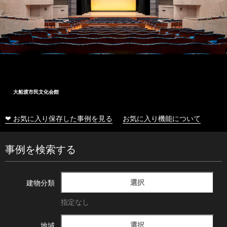
大船渡市民文化会館
❤ お気に入り保存した事例を見る
お気に入り機能について
事例を検索する
選択
建物分類
指定なし
選択
地域