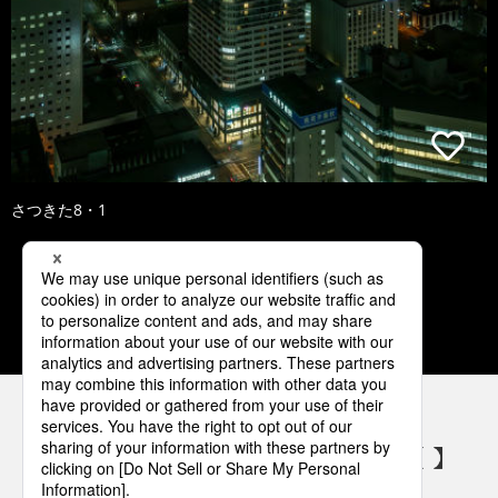
さつきた8・1
1
2
3
4
5
パナソニックの電気設備 SNSアカウント