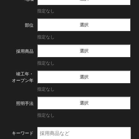
指定なし
選択
部位
指定なし
選択
採用商品
指定なし
竣工年・
選択
オープン年
指定なし
選択
照明手法
指定なし
キーワード