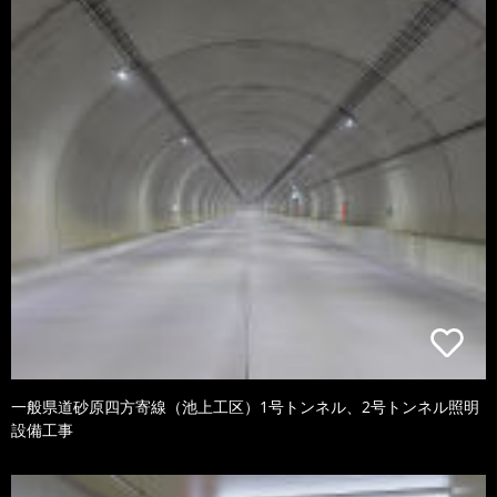
一般県道砂原四方寄線（池上工区）1号トンネル、2号トンネル照明
設備工事