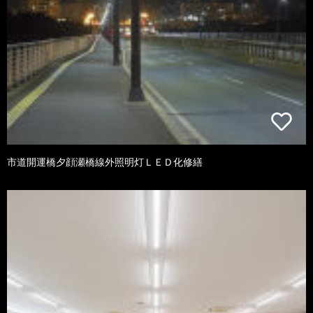
市道開運橋夕顔瀬橋線外照明灯ＬＥＤ化修繕