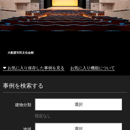
大船渡市民文化会館
❤ お気に入り保存した事例を見る
お気に入り機能について
事例を検索する
選択
建物分類
指定なし
選択
地域