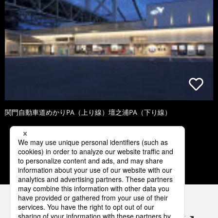
関門自動車道めかりPA（上り線）壇之浦PA（下り線）
1
2
3
4
5
パナソニックの電気設備 SNSアカウント