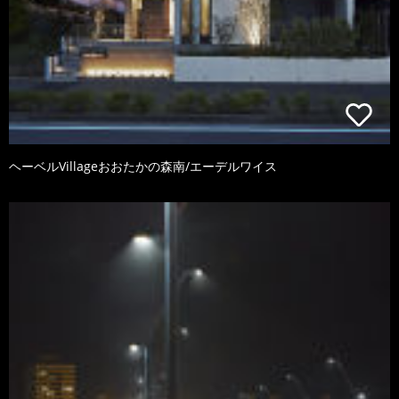
ヘーベルVillageおおたかの森南/エーデルワイス