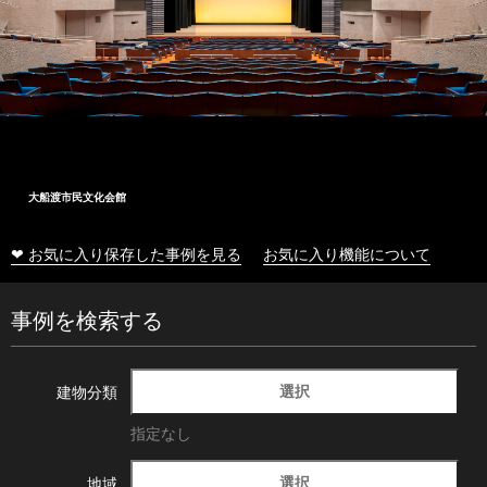
大船渡市民文化会館
❤ お気に入り保存した事例を見る
お気に入り機能について
事例を検索する
選択
建物分類
指定なし
選択
地域