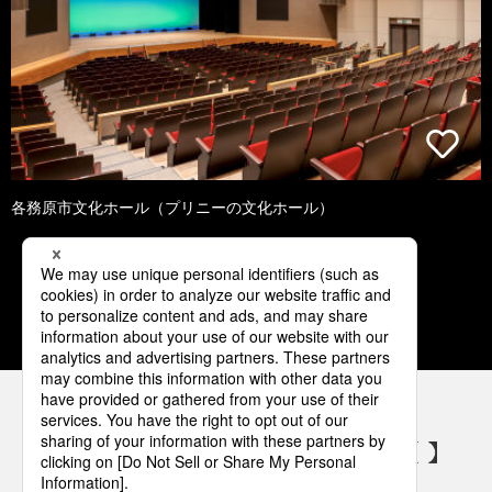
各務原市文化ホール（プリニーの文化ホール）
1
2
3
4
5
パナソニックの電気設備 SNSアカウント