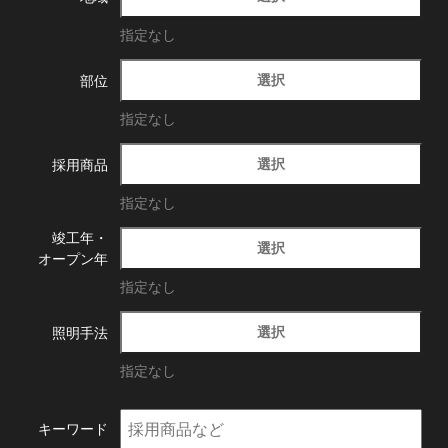
指定なし
選択
部位
指定なし
選択
採用商品
指定なし
竣工年・
選択
オープン年
指定なし
選択
照明手法
指定なし
キーワード