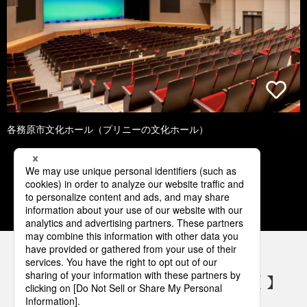
各務原市文化ホール（プリニーの文化ホール）
1
2
3
4
5
パナソニックの電気設備 SNSアカウント