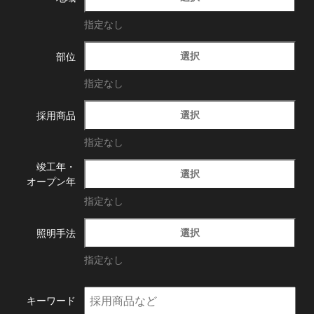
指定なし
選択
部位
指定なし
選択
採用商品
指定なし
竣工年・
選択
オープン年
指定なし
選択
照明手法
指定なし
キーワード