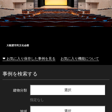
大船渡市民文化会館
❤ お気に入り保存した事例を見る
お気に入り機能について
事例を検索する
選択
建物分類
指定なし
選択
地域