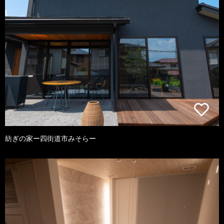
紡ぎの家ー四街道市みそらー