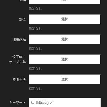
指定なし
選択
部位
指定なし
選択
採用商品
指定なし
竣工年・
選択
オープン年
指定なし
選択
照明手法
指定なし
キーワード