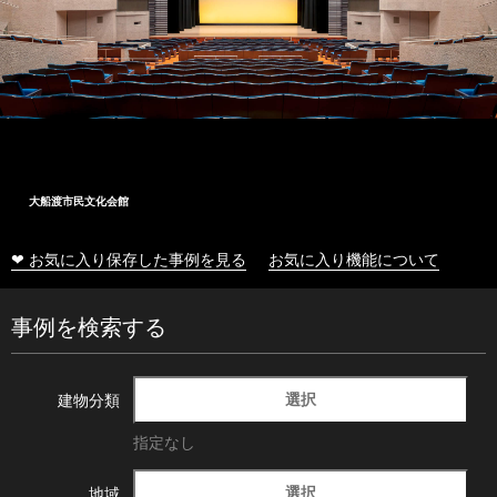
大船渡市民文化会館
❤ お気に入り保存した事例を見る
お気に入り機能について
事例を検索する
選択
建物分類
指定なし
選択
地域