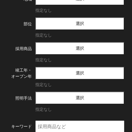
指定なし
選択
部位
指定なし
選択
採用商品
指定なし
竣工年・
選択
オープン年
指定なし
選択
照明手法
指定なし
キーワード