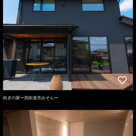
紡ぎの家ー四街道市みそらー