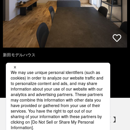
新田モデルハウス
1
2
3
4
5
パナソニックの電気設備 SNSアカウント