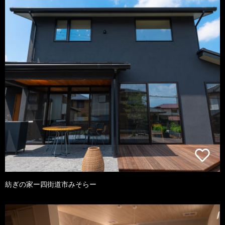
紡ぎの家ー四街道市みそらー