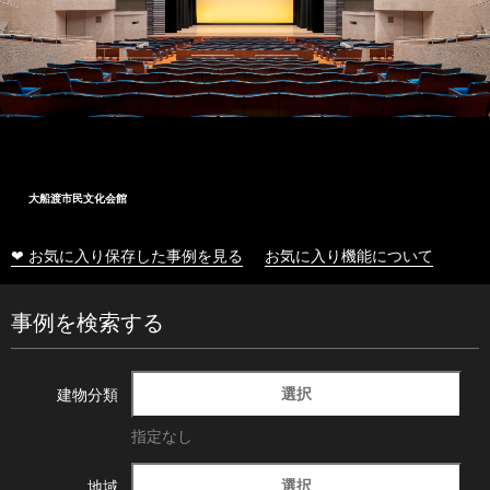
大船渡市民文化会館
❤ お気に入り保存した事例を見る
お気に入り機能について
事例を検索する
選択
建物分類
指定なし
選択
地域