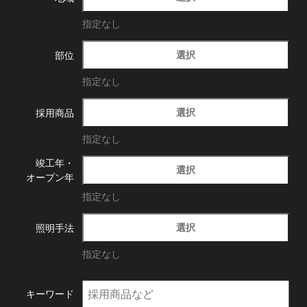
指定なし
選択
部位
指定なし
選択
採用商品
指定なし
竣工年・
選択
オープン年
指定なし
選択
照明手法
指定なし
キーワード