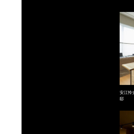
安江怜
邸