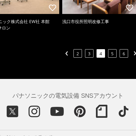
ニック株式会社 EW社 本館
浅口市役所照明改修工事
oサロン
2
3
4
5
6
パナソニックの電気設備 SNSアカウント