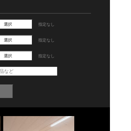
選択
指定なし
選択
指定なし
選択
指定なし