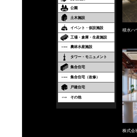
公園
土木施設
イベント・仮設施設
積水ハ
工場・倉庫・生産施設
農林水産施設
タワー・モニュメント
集合住宅
集合住宅（改修）
戸建住宅
その他
株式会