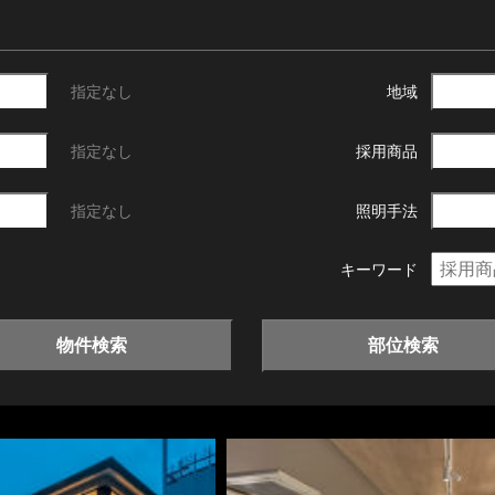
指定なし
地域
指定なし
採用商品
指定なし
照明手法
キーワード
物件検索
部位検索