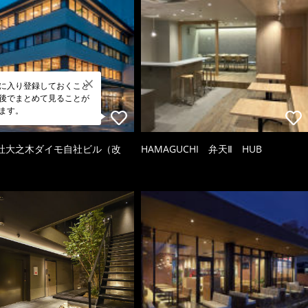
に入り登録しておくこと
後でまとめて見ることが
ます。
社大之木ダイモ自社ビル（改
HAMAGUCHI 弁天Ⅱ HUB