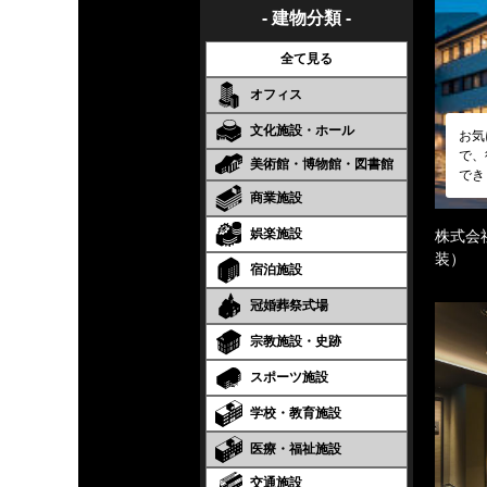
- 建物分類 -
全て見る
オフィス
文化施設・ホール
お気
で、
美術館・博物館・図書館
でき
商業施設
娯楽施設
株式会
装）
宿泊施設
冠婚葬祭式場
宗教施設・史跡
スポーツ施設
学校・教育施設
医療・福祉施設
交通施設