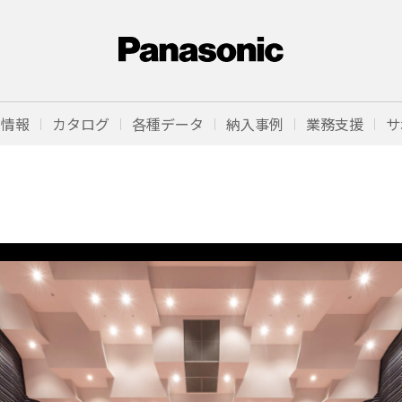
品情報
カタログ
各種データ
納入事例
業務支援
サ