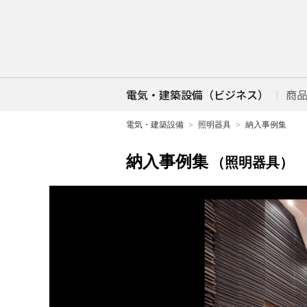
電気・建築設備（ビジネス）
商
電気・建築設備
照明器具
納入事例集
納入事例集
（照明器具）