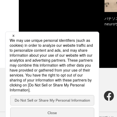
パナソ
neur