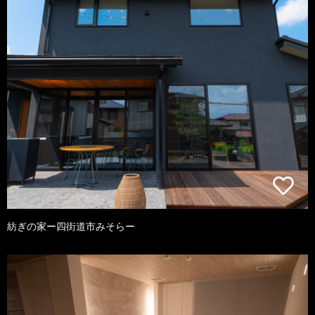
紡ぎの家ー四街道市みそらー