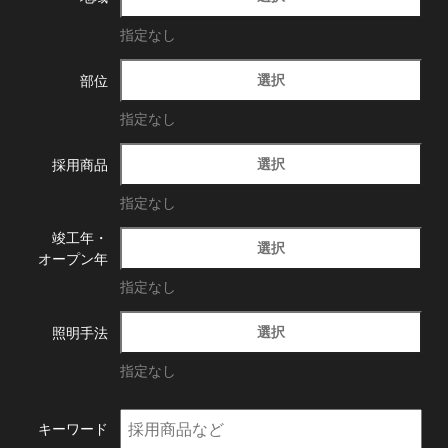
指定なし
選択
部位
指定なし
選択
採用商品
指定なし
竣工年・
選択
オープン年
指定なし
選択
照明手法
指定なし
キーワード