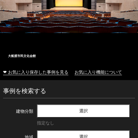
大船渡市民文化会館
❤ お気に入り保存した事例を見る
お気に入り機能について
事例を検索する
選択
建物分類
指定なし
選択
地域