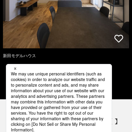
新田モデルハウス
1
2
3
4
5
パナソニックの電気設備 SNSアカウント