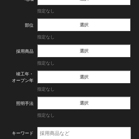
指定なし
選択
部位
指定なし
選択
採用商品
指定なし
竣工年・
選択
オープン年
指定なし
選択
照明手法
指定なし
キーワード