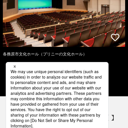
各務原市文化ホール（プリニーの文化ホール）
1
2
3
4
5
パナソニックの電気設備 SNSアカウント