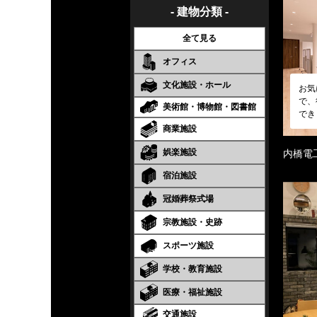
- 建物分類 -
全て見る
オフィス
文化施設・ホール
お気
で、
美術館・博物館・図書館
でき
商業施設
娯楽施設
内橋電
宿泊施設
冠婚葬祭式場
宗教施設・史跡
スポーツ施設
学校・教育施設
医療・福祉施設
交通施設