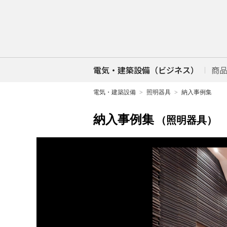
電気・建築設備（ビジネス）
商
電気・建築設備
照明器具
納入事例集
納入事例集
（照明器具）