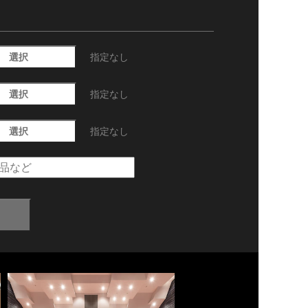
選択
指定なし
選択
指定なし
選択
指定なし