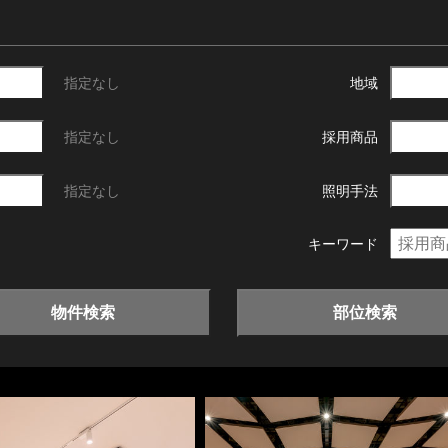
指定なし
地域
指定なし
採用商品
指定なし
照明手法
キーワード
物件検索
部位検索