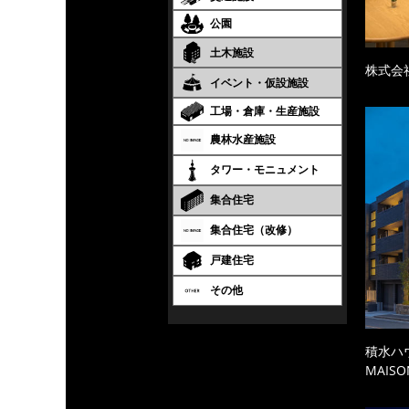
公園
土木施設
株式会
イベント・仮設施設
工場・倉庫・生産施設
農林水産施設
タワー・モニュメント
集合住宅
集合住宅（改修）
戸建住宅
その他
積水ハ
MAISO