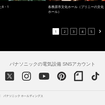
た8・1
各務原市文化ホール（プリニーの文化
ホール）
1
2
3
4
5
パナソニックの電気設備 SNSアカウント
パナソニック ホールディングス