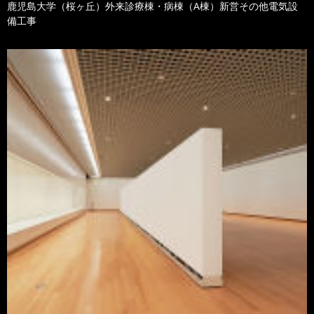
鹿児島大学（桜ヶ丘）外来診療棟・病棟（A棟）新営その他電気設
備工事