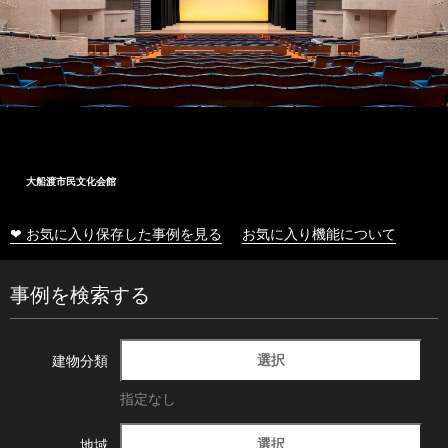
大船渡市民文化会館
❤ お気に入り保存した事例を見る
お気に入り機能について
事例を検索する
選択
建物分類
指定なし
選択
地域