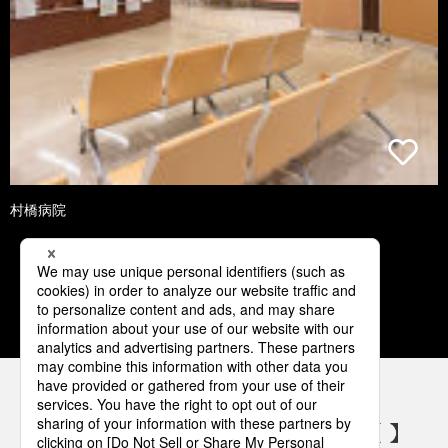
村橋病院
1
2
3
4
5
パナソニックの電気設備 SNSアカウント