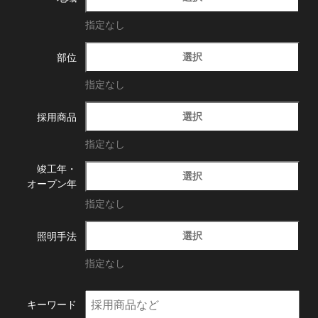
指定なし
選択
部位
指定なし
選択
採用商品
指定なし
竣工年・
選択
オープン年
指定なし
選択
照明手法
指定なし
キーワード