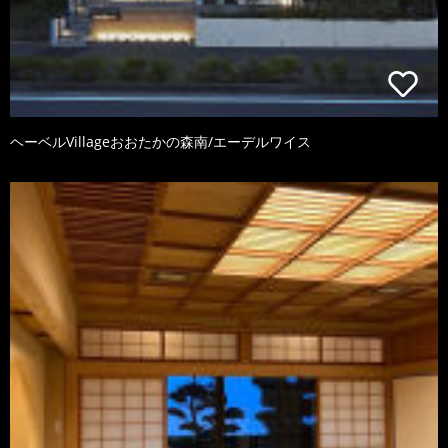
ヘーベルVillageおおたかの森南/エーデルワイス