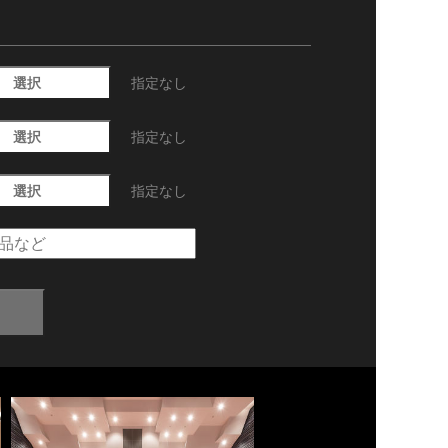
選択
指定なし
選択
指定なし
選択
指定なし