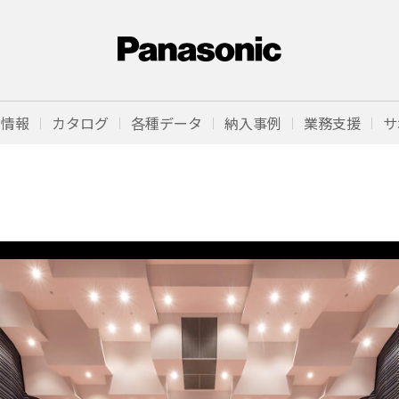
品情報
カタログ
各種データ
納入事例
業務支援
サ