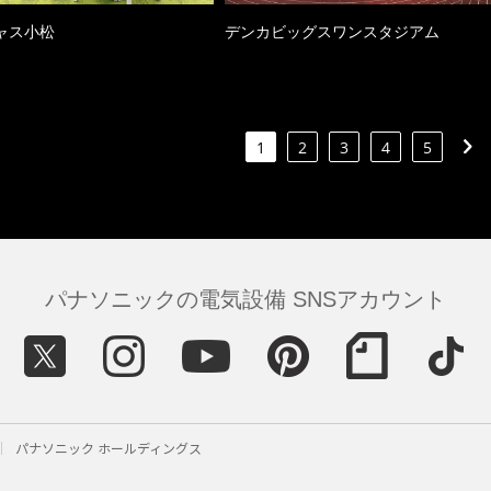
ャス小松
デンカビッグスワンスタジアム
1
2
3
4
5
パナソニックの電気設備 SNSアカウント
パナソニック ホールディングス