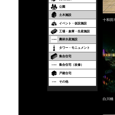
公園
土木施設
十和田
イベント・仮設施設
工場・倉庫・生産施設
農林水産施設
タワー・モニュメント
集合住宅
集合住宅（改修）
戸建住宅
その他
白川橋