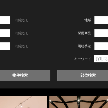
指定なし
地域
指定なし
採用商品
指定なし
照明手法
キーワード
物件検索
部位検索