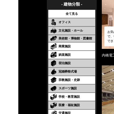
- 建物分類 -
全て見る
オフィス
文化施設・ホール
お気
で、
美術館・博物館・図書館
でき
商業施設
娯楽施設
内橋電
宿泊施設
冠婚葬祭式場
宗教施設・史跡
スポーツ施設
学校・教育施設
医療・福祉施設
交通施設