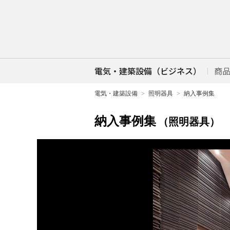
電気・建築設備（ビジネス）
商
電気・建築設備
照明器具
納入事例集
納入事例集
（照明器具）