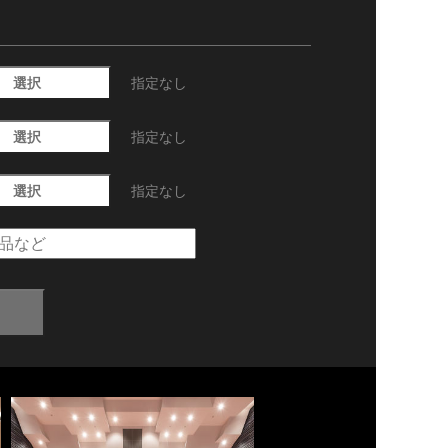
選択
指定なし
選択
指定なし
選択
指定なし