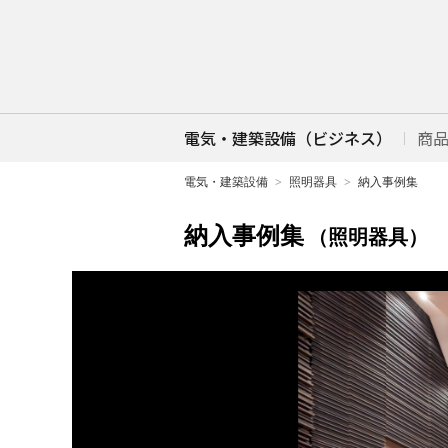
電気・建築設備（ビジネス）
商
電気・建築設備
照明器具
納入事例集
納入事例集
（照明器具）