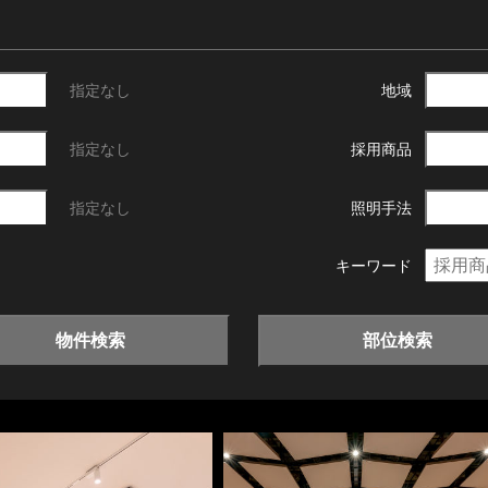
指定なし
地域
指定なし
採用商品
指定なし
照明手法
キーワード
物件検索
部位検索