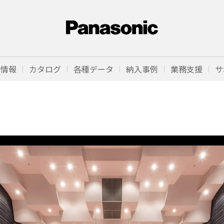
品情報
カタログ
各種データ
納入事例
業務支援
サ