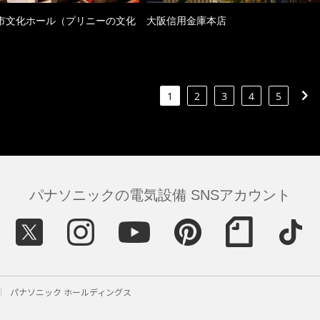
市文化ホール（プリニーの文化
大阪信用金庫本店
）
1
2
3
4
5
パナソニックの電気設備 SNSアカウント
パナソニック ホールディングス