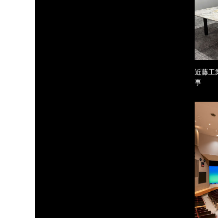
近藤工
事