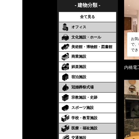
- 建物分類 -
全て見る
オフィス
文化施設・ホール
お気
で、
美術館・博物館・図書館
でき
商業施設
娯楽施設
内橋電
宿泊施設
冠婚葬祭式場
宗教施設・史跡
スポーツ施設
学校・教育施設
医療・福祉施設
交通施設