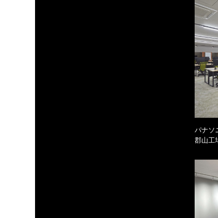
パナソ
郡山工