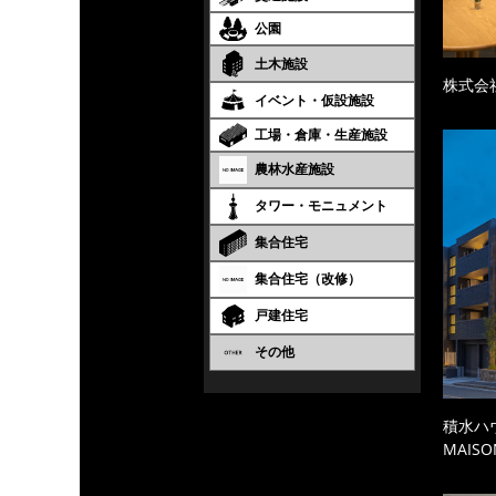
公園
土木施設
株式会
イベント・仮設施設
工場・倉庫・生産施設
農林水産施設
タワー・モニュメント
集合住宅
集合住宅（改修）
戸建住宅
その他
積水ハ
MAISO