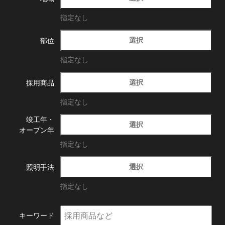
指定なし
選択
部位
指定なし
選択
採用商品
指定なし
竣工年・
選択
オープン年
指定なし
選択
照明手法
指定なし
キーワード