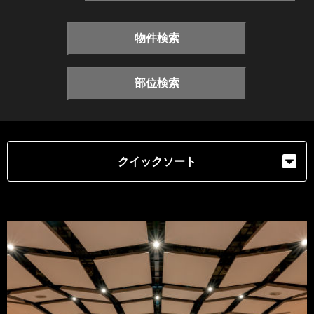
物件検索
部位検索
クイックソート