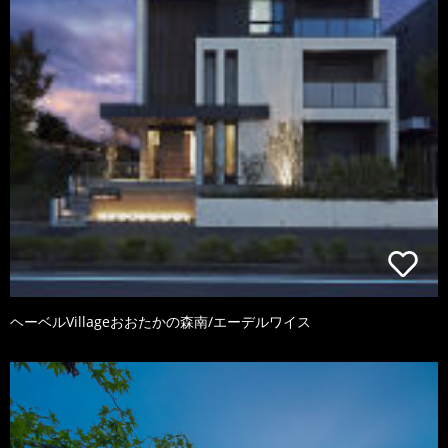
ヘーベルVillageおおたかの森南/エーデルワイス