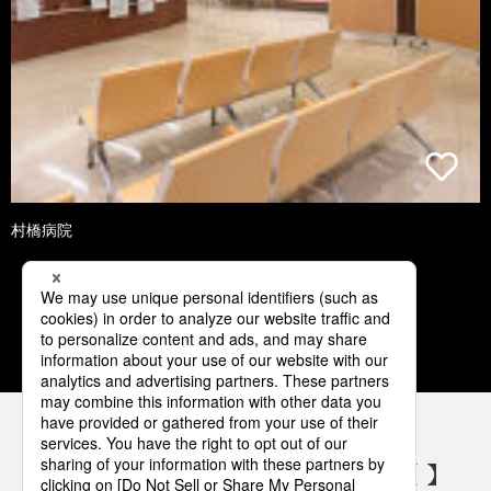
村橋病院
1
2
3
4
5
パナソニックの電気設備 SNSアカウント