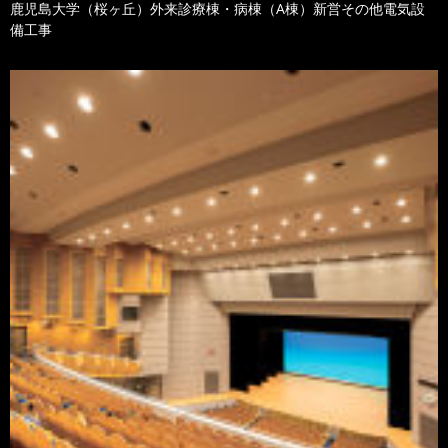
鹿児島大学（桜ヶ丘）外来診療棟・病棟（A棟）新営その他電気設
備工事