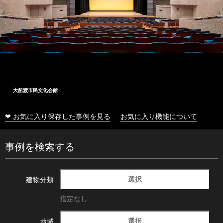
大船渡市民文化会館
❤ お気に入り保存した事例を見る
お気に入り機能について
事例を検索する
選択
建物分類
指定なし
選択
地域