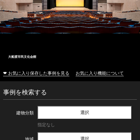
大船渡市民文化会館
❤ お気に入り保存した事例を見る
お気に入り機能について
事例を検索する
選択
建物分類
指定なし
選択
地域