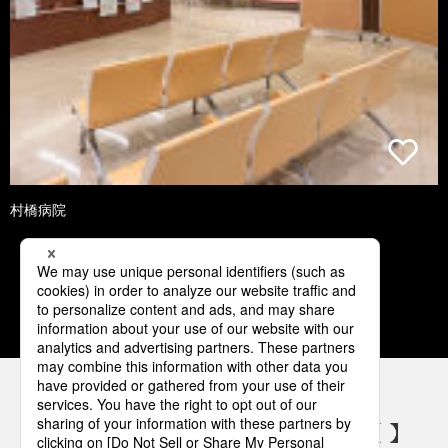
村橋病院
1
2
3
4
5
パナソニックの電気設備 SNSアカウント