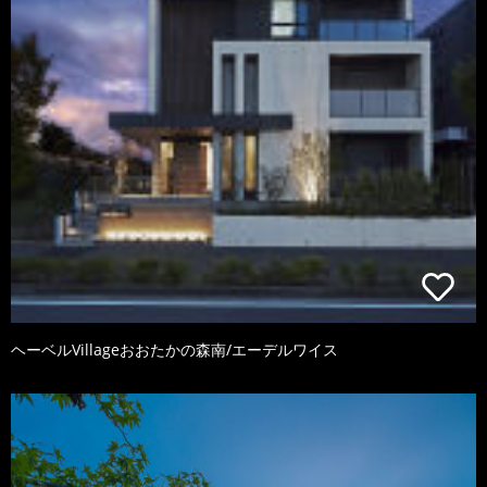
ヘーベルVillageおおたかの森南/エーデルワイス