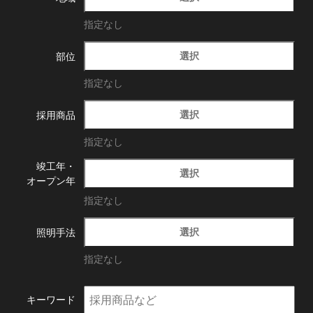
指定なし
選択
部位
指定なし
選択
採用商品
指定なし
竣工年・
選択
オープン年
指定なし
選択
照明手法
指定なし
キーワード