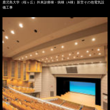
鹿児島大学（桜ヶ丘）外来診療棟・病棟（A棟）新営その他電気設
備工事