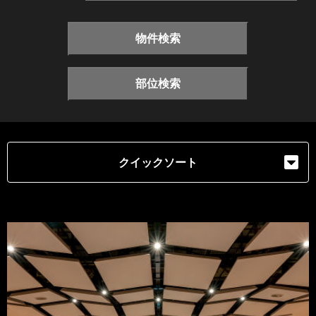
物件検索
部位検索
クイックソート