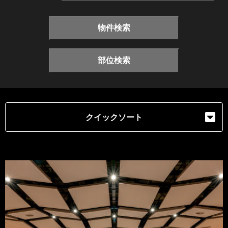
物件検索
部位検索
クイックソート