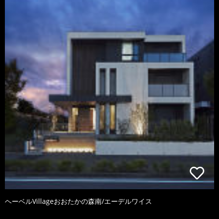
ヘーベルVillageおおたかの森南/エーデルワイス