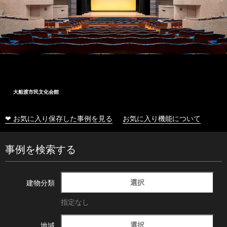
大船渡市民文化会館
❤ お気に入り保存した事例を見る
お気に入り機能について
事例を検索する
選択
建物分類
指定なし
選択
地域