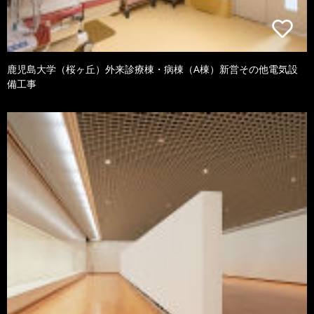
鹿児島大学（桜ヶ丘）外来診療棟・病棟（A棟）新営その他電気設
備工事