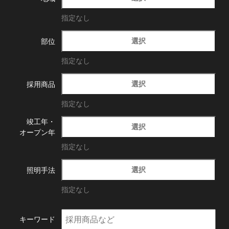
指定なし
選択
部位
指定なし
選択
採用商品
指定なし
竣工年・
選択
オープン年
指定なし
選択
照明手法
指定なし
キーワード