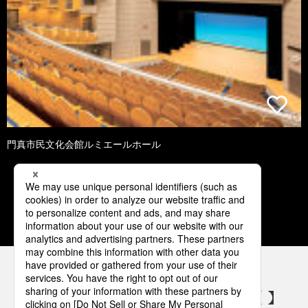
門真市民文化会館ルミエールホール
1
2
3
4
5
パナソニックの電気設備 SNSアカウント