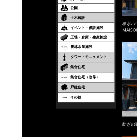
公園
土木施設
積水ハ
イベント・仮設施設
MAISO
工場・倉庫・生産施設
農林水産施設
タワー・モニュメント
集合住宅
集合住宅（改修）
戸建住宅
その他
紡ぎの