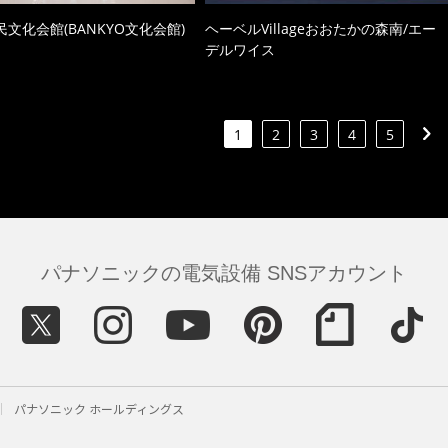
文化会館(BANKYO文化会館)
ヘーベルVillageおおたかの森南/エー
デルワイス
1
2
3
4
5
パナソニックの電気設備 SNSアカウント
パナソニック ホールディングス