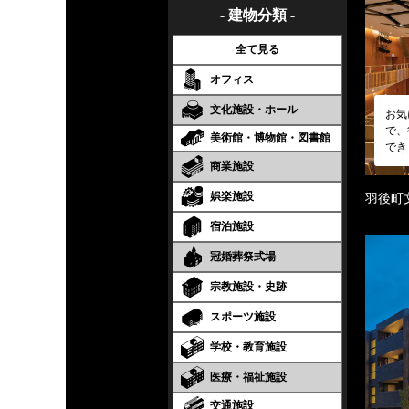
- 建物分類 -
全て見る
オフィス
文化施設・ホール
お気
で、
美術館・博物館・図書館
でき
商業施設
娯楽施設
羽後町
宿泊施設
冠婚葬祭式場
宗教施設・史跡
スポーツ施設
学校・教育施設
医療・福祉施設
交通施設