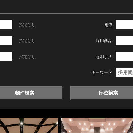
指定なし
地域
指定なし
採用商品
指定なし
照明手法
キーワード
物件検索
部位検索