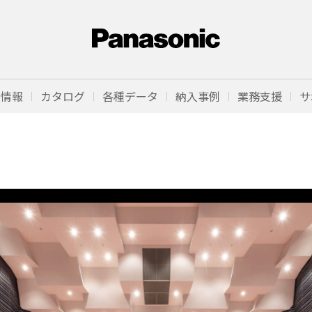
品情報
カタログ
各種データ
納入事例
業務支援
サ