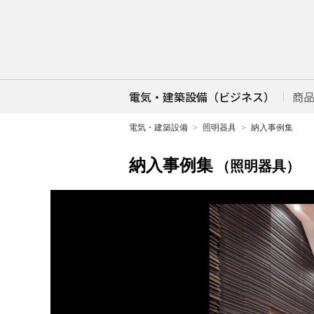
電気・建築設備（ビジネス）
商
電気・建築設備
照明器具
納入事例集
納入事例集
（照明器具）