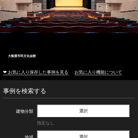
大船渡市民文化会館
❤ お気に入り保存した事例を見る
お気に入り機能について
事例を検索する
選択
建物分類
指定なし
選択
地域