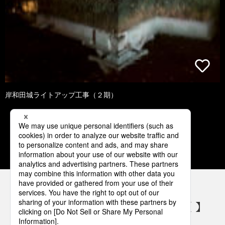
岸和田城ライトアップ工事（２期）
1
2
3
4
5
パナソニックの電気設備 SNSアカウント