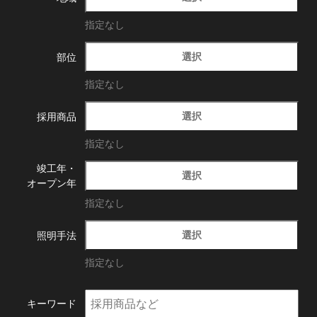
指定なし
選択
部位
指定なし
選択
採用商品
指定なし
竣工年・
選択
オープン年
指定なし
選択
照明手法
指定なし
キーワード