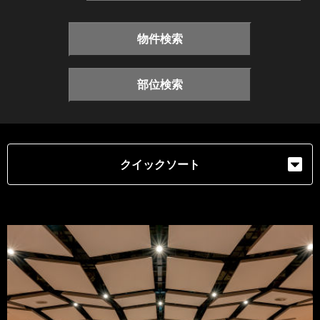
物件検索
部位検索
クイックソート