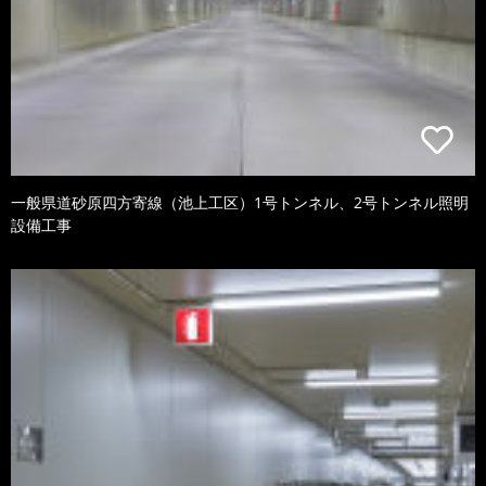
一般県道砂原四方寄線（池上工区）1号トンネル、2号トンネル照明
設備工事