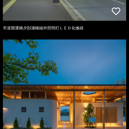
市道開運橋夕顔瀬橋線外照明灯ＬＥＤ化修繕