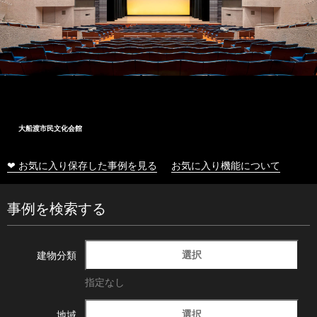
大船渡市民文化会館
❤ お気に入り保存した事例を見る
お気に入り機能について
事例を検索する
選択
建物分類
指定なし
選択
地域