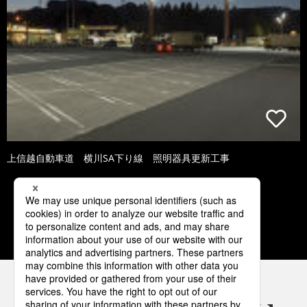
上信越自動車道 横川SA下り線 照明器具更新工事
1
2
3
4
5
パナソニックの電気設備 SNSアカウント