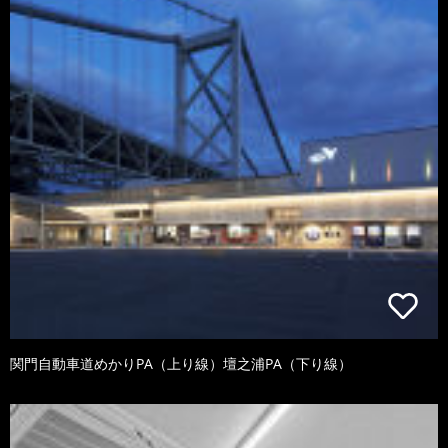
関門自動車道めかりPA（上り線）壇之浦PA（下り線）