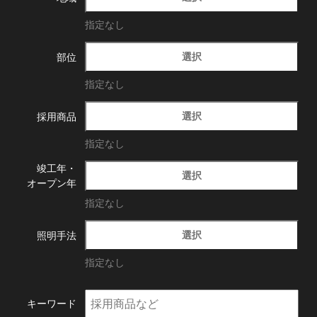
指定なし
選択
部位
指定なし
選択
採用商品
指定なし
竣工年・
選択
オープン年
指定なし
選択
照明手法
指定なし
キーワード