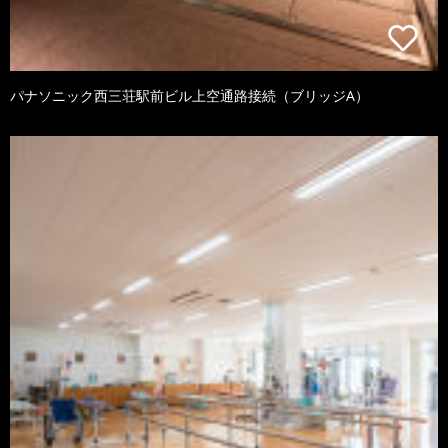
パナソニック西三荘駅前ビル上空通路接続（ブリッジA）