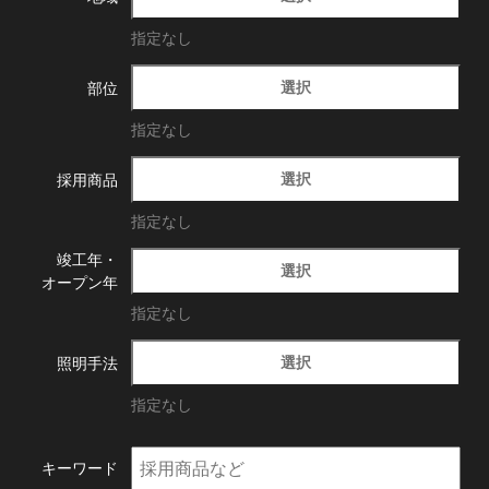
指定なし
選択
部位
指定なし
選択
採用商品
指定なし
竣工年・
選択
オープン年
指定なし
選択
照明手法
指定なし
キーワード