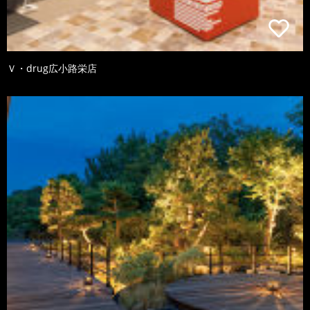
Ｖ・drug広小路栄店