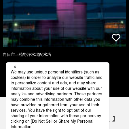
向日市上植野浄水場配水塔
1
2
3
4
5
パナソニックの電気設備 SNSアカウント