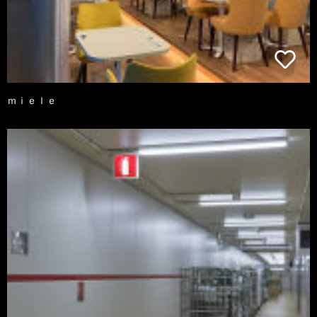
ｍｉｅｌｅ