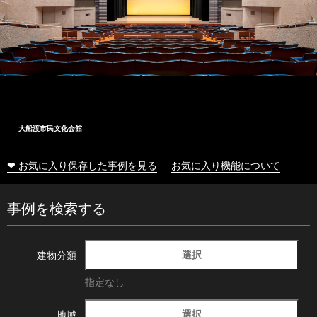
大船渡市民文化会館
❤ お気に入り保存した事例を見る
お気に入り機能について
事例を検索する
選択
建物分類
指定なし
選択
地域