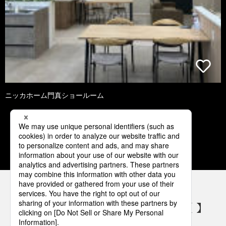
ニッカホーム門真ショールーム
1
2
3
4
5
パナソニックの電気設備 SNSアカウント