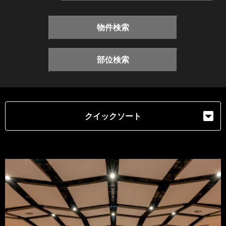
物件検索
部位検索
クイックソート