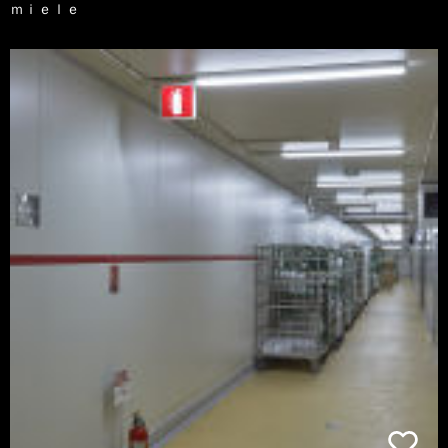
ｍｉｅｌｅ