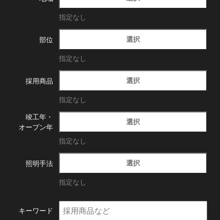
指定なし
選択
部位
指定なし
選択
採用商品
指定なし
竣工年・
選択
オープン年
指定なし
選択
照明手法
指定なし
キーワード