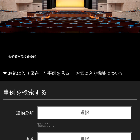
大船渡市民文化会館
❤ お気に入り保存した事例を見る
お気に入り機能について
事例を検索する
選択
建物分類
指定なし
選択
地域