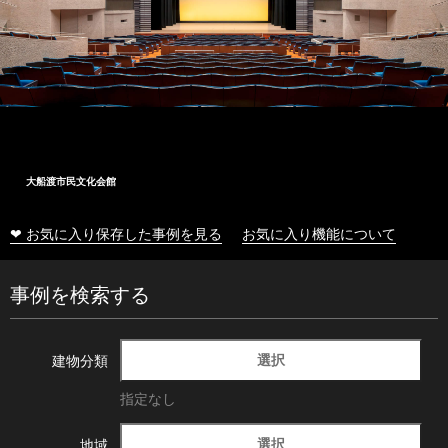
大船渡市民文化会館
❤ お気に入り保存した事例を見る
お気に入り機能について
事例を検索する
選択
建物分類
指定なし
選択
地域