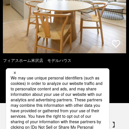
フィアスホーム米沢店 モデルハウス
1
2
3
4
5
パナソニックの電気設備 SNSアカウント