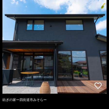
紡ぎの家ー四街道市みそらー