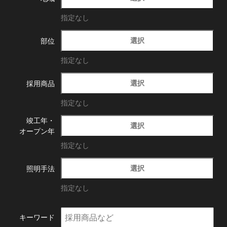
指定なし
選択
部位
指定なし
選択
採用商品
指定なし
竣工年・
選択
オープン年
指定なし
選択
照明手法
指定なし
キーワード