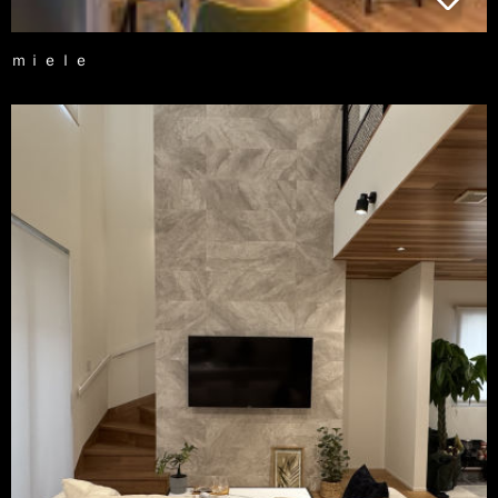
ｍｉｅｌｅ