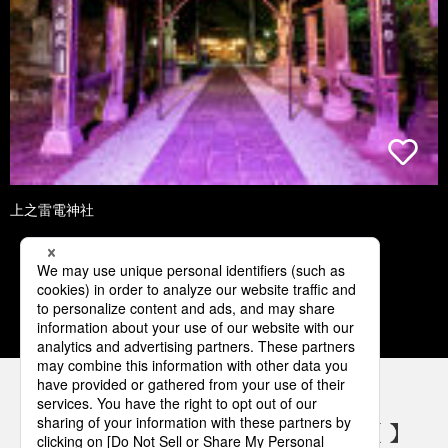
上之雷電神社
1
2
3
4
5
パナソニックの電気設備 SNSアカウント