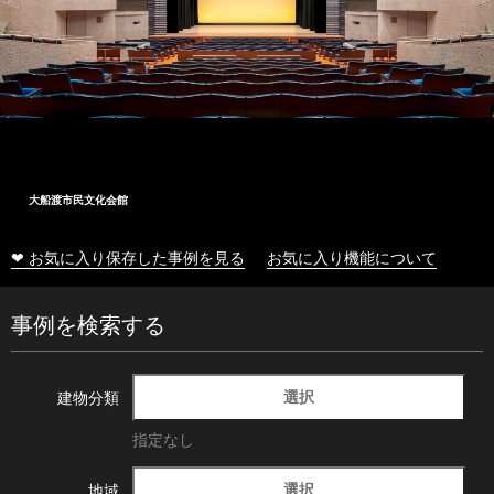
大船渡市民文化会館
❤ お気に入り保存した事例を見る
お気に入り機能について
事例を検索する
選択
建物分類
指定なし
選択
地域