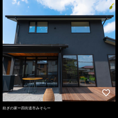
紡ぎの家ー四街道市みそらー