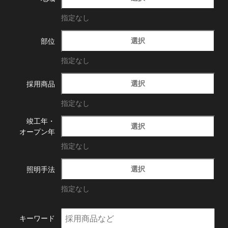
指定なし
選択
部位
指定なし
選択
採用商品
指定なし
竣工年・
選択
オープン年
指定なし
選択
照明手法
指定なし
キーワード