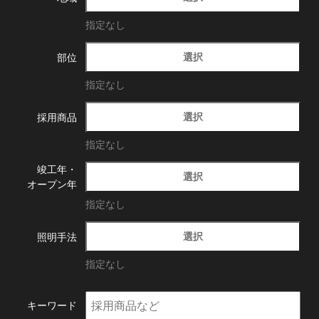
指定なし
選択
部位
指定なし
選択
採用商品
指定なし
竣工年・
選択
オープン年
指定なし
選択
照明手法
指定なし
キーワード