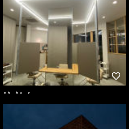
ｃｈｉｈａｌｅ