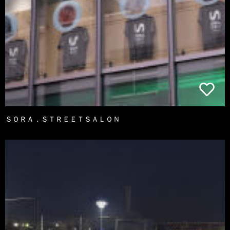
ＳＯＲＡ．ＳＴＲＥＥＴＳＡＬＯＮ