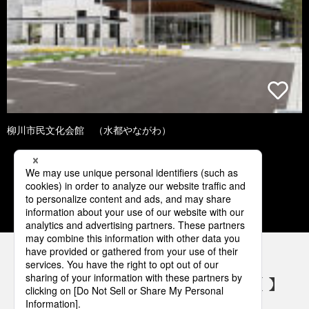
柳川市民文化会館 （水都やながわ）
3
4
5
6
7
パナソニックの電気設備 SNSアカウント