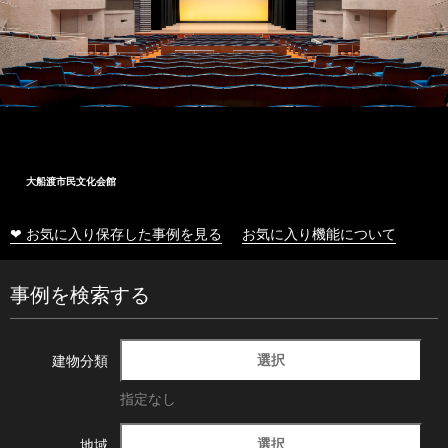
大船渡市民文化会館
❤ お気に入り保存した事例を見る
お気に入り機能について
事例を検索する
選択
建物分類
指定なし
選択
地域