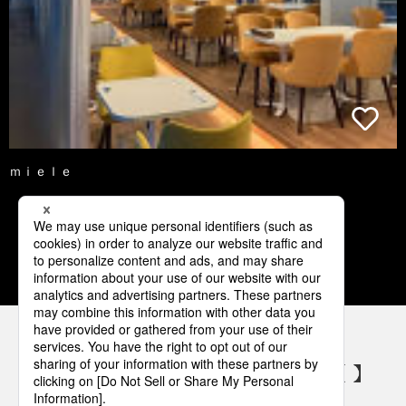
ｍｉｅｌｅ
1
2
3
4
5
パナソニックの電気設備 SNSアカウント