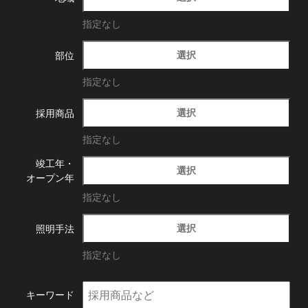
指定なし
選択
部位
指定なし
選択
採用商品
指定なし
竣工年・
選択
オープン年
指定なし
選択
照明手法
指定なし
キーワード