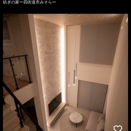
紡ぎの家ー四街道市みそらー