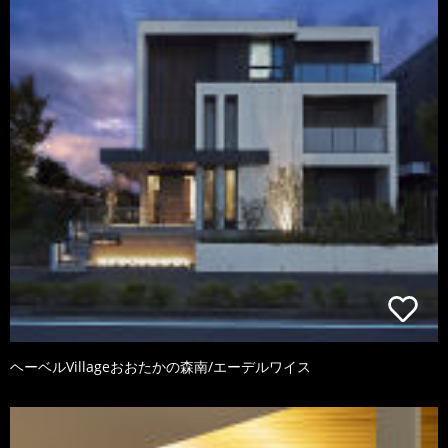
ヘーベルVillageおおたかの森南/エーデルワイス