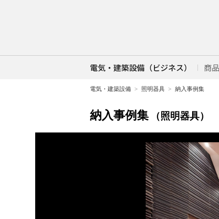
電気・建築設備（ビジネス）
商
電気・建築設備
照明器具
納入事例集
納入事例集
（照明器具）