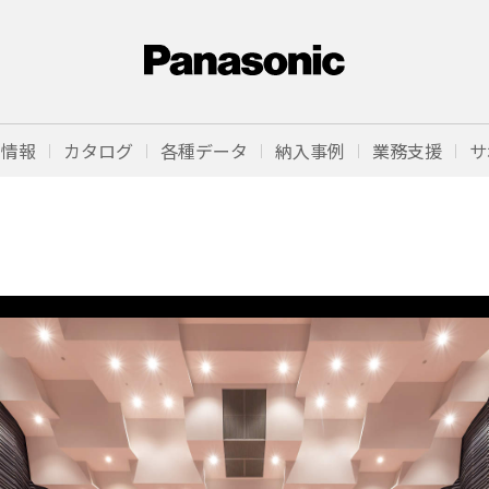
品情報
カタログ
各種データ
納入事例
業務支援
サ