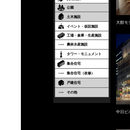
公園
土木施設
大館モ
イベント・仮設施設
工場・倉庫・生産施設
農林水産施設
タワー・モニュメント
集合住宅
集合住宅（改修）
戸建住宅
その他
中日ビ