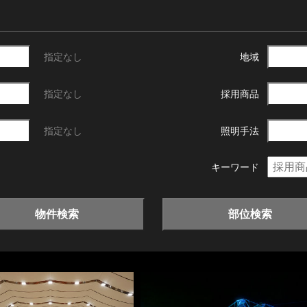
指定なし
地域
指定なし
採用商品
指定なし
照明手法
キーワード
物件検索
部位検索