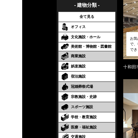
- 建物分類 -
全て見る
オフィス
文化施設・ホール
お気
で、
美術館・博物館・図書館
でき
商業施設
娯楽施設
十和田
宿泊施設
冠婚葬祭式場
宗教施設・史跡
スポーツ施設
学校・教育施設
医療・福祉施設
交通施設