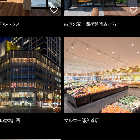
デルハウス
紡ぎの家ー四街道市みそらー
ル建替計画
マルエー部入道店