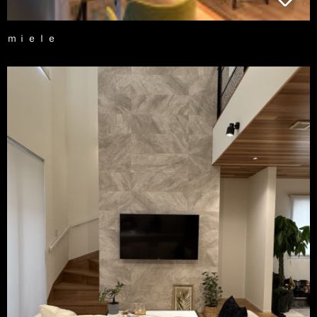
ｍｉｅｌｅ