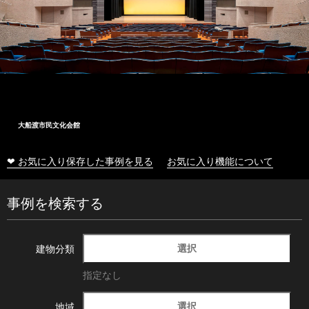
大船渡市民文化会館
❤ お気に入り保存した事例を見る
お気に入り機能について
事例を検索する
選択
建物分類
指定なし
選択
地域