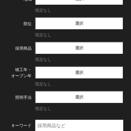
指定なし
選択
部位
指定なし
選択
採用商品
指定なし
竣工年・
選択
オープン年
指定なし
選択
照明手法
指定なし
キーワード