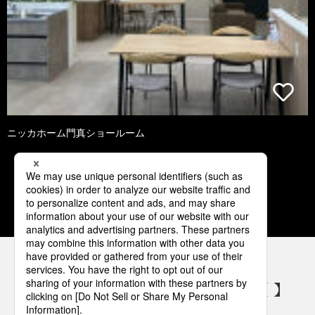
ニッカホーム門真ショールーム
1
2
3
4
5
パナソニックの電気設備 SNSアカウント