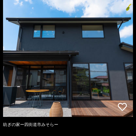
紡ぎの家ー四街道市みそらー