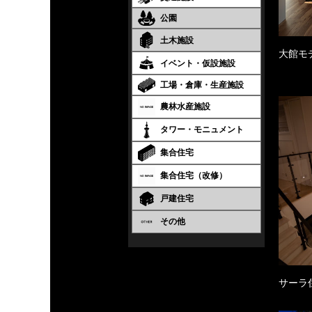
公園
土木施設
大館モ
イベント・仮設施設
工場・倉庫・生産施設
農林水産施設
タワー・モニュメント
集合住宅
集合住宅（改修）
戸建住宅
その他
サーラ