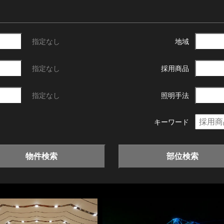
指定なし
地域
指定なし
採用商品
指定なし
照明手法
キーワード
物件検索
部位検索