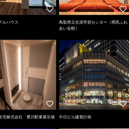
デルハウス
鳥取県立生涯学習センター（県民ふれ
あい会館）
住宅株式会社 豊川駅東展示場
中日ビル建替計画