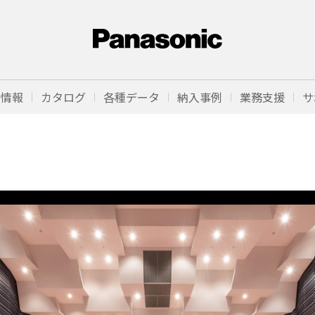
品情報
カタログ
各種データ
納入事例
業務支援
サ