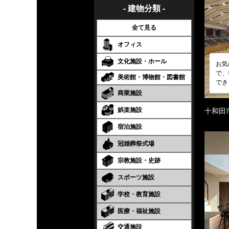
- 建物分類 -
全て見る
オフィス
文化施設・ホール
お気
で、
美術館・博物館・図書館
でき
商業施設
娯楽施設
十和田
宿泊施設
冠婚葬祭式場
宗教施設・史跡
スポーツ施設
学校・教育施設
医療・福祉施設
交通施設