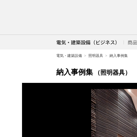
電気・建築設備（ビジネス）
商
電気・建築設備
照明器具
納入事例集
納入事例集
（照明器具）