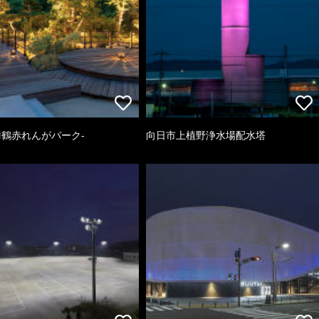
k-舞鶴赤れんがパーク-
向日市上植野浄水場配水塔