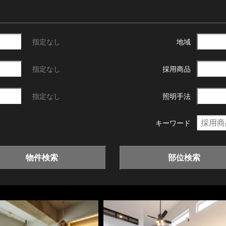
指定なし
地域
指定なし
採用商品
指定なし
照明手法
キーワード
物件検索
部位検索