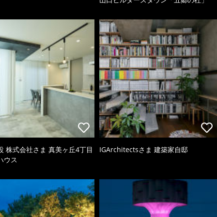
設 株式会社さま 真美ヶ丘4丁目
IGArchitectsさま 建築家自邸
ハウス