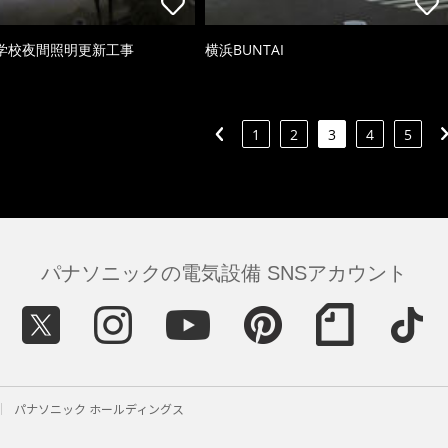
学校夜間照明更新工事
横浜BUNTAI
1
2
3
4
5
パナソニックの電気設備 SNSアカウント
パナソニック ホールディングス