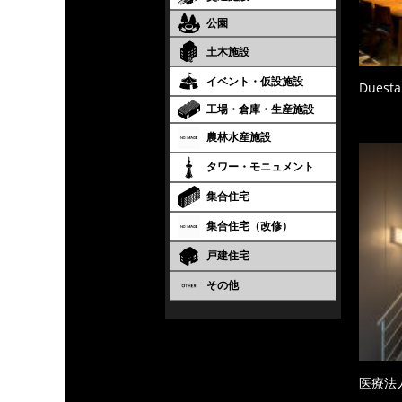
公園
土木施設
イベント・仮設施設
Duesta
工場・倉庫・生産施設
農林水産施設
タワー・モニュメント
集合住宅
集合住宅（改修）
戸建住宅
その他
医療法