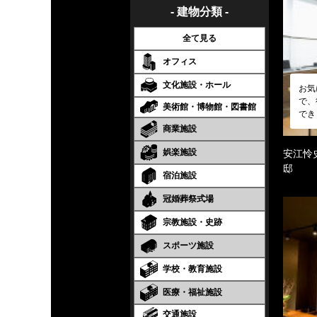
- 建物分類 -
全て見る
オフィス
文化施設・ホール
お気
で、
美術館・博物館・図書館
でき
商業施設
娯楽施設
安江怜
邸
宿泊施設
冠婚葬祭式場
宗教施設・史跡
スポーツ施設
学校・教育施設
医療・福祉施設
交通施設