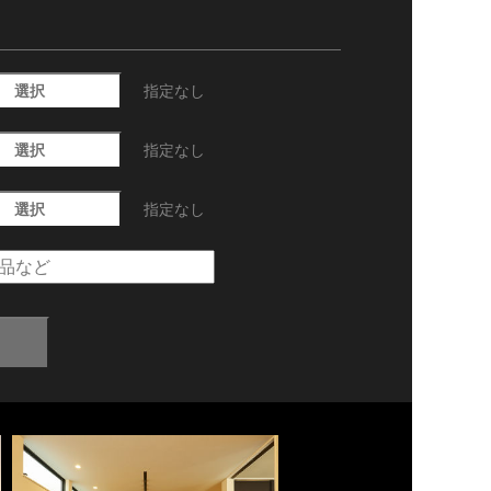
選択
指定なし
選択
指定なし
選択
指定なし