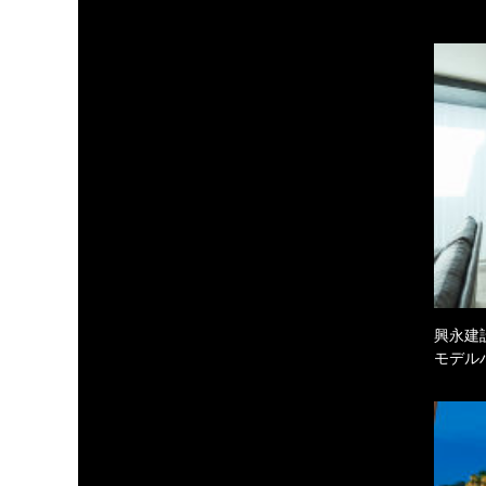
興永建
モデル