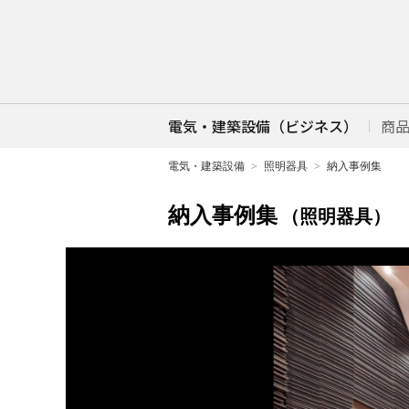
電気・建築設備（ビジネス）
商
電気・建築設備
照明器具
納入事例集
納入事例集
（照明器具）