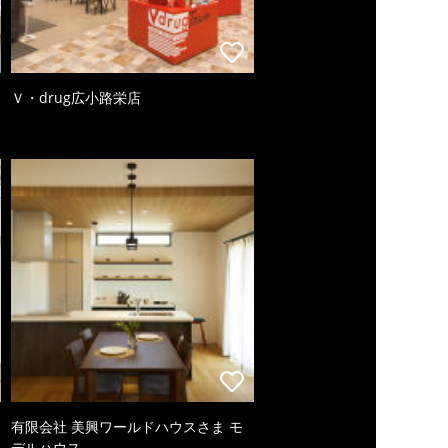
Ｖ・drug広小路栄店
有限会社 美興ワールドハウスさま モ
デルハウス