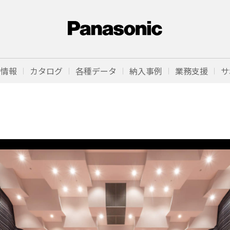
品情報
カタログ
各種データ
納入事例
業務支援
サ