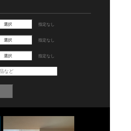
選択
指定なし
選択
指定なし
選択
指定なし