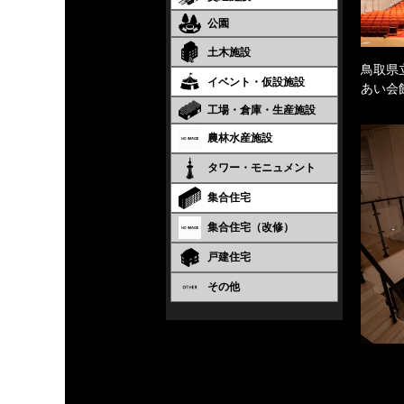
公園
土木施設
鳥取県
イベント・仮設施設
あい会
工場・倉庫・生産施設
農林水産施設
タワー・モニュメント
集合住宅
集合住宅（改修）
戸建住宅
その他