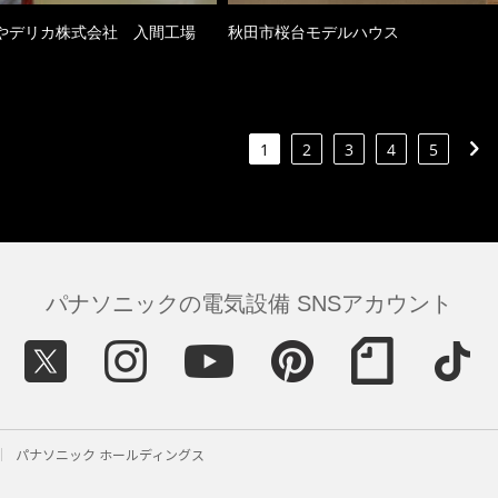
やデリカ株式会社 入間工場
秋田市桜台モデルハウス
1
2
3
4
5
パナソニックの電気設備 SNSアカウント
パナソニック ホールディングス