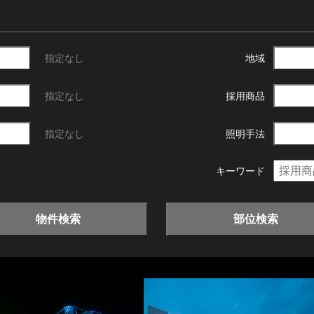
指定なし
地域
指定なし
採用商品
指定なし
照明手法
キーワード
物件検索
部位検索