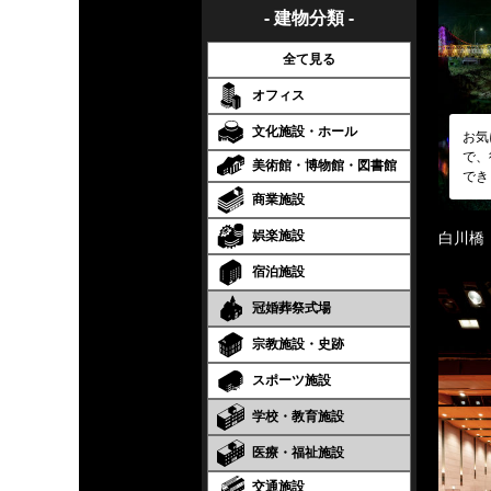
- 建物分類 -
全て見る
オフィス
文化施設・ホール
お気
で、
美術館・博物館・図書館
でき
商業施設
娯楽施設
白川橋
宿泊施設
冠婚葬祭式場
宗教施設・史跡
スポーツ施設
学校・教育施設
医療・福祉施設
交通施設