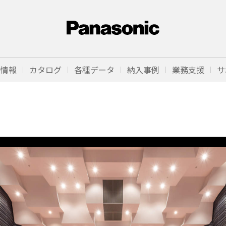
品情報
カタログ
各種データ
納入事例
業務支援
サ