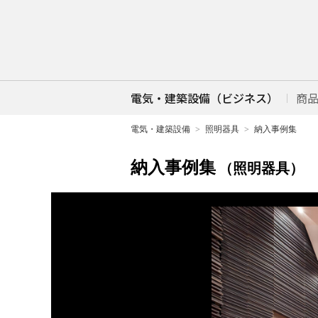
電気・建築設備（ビジネス）
商
電気・建築設備
照明器具
納入事例集
納入事例集
（照明器具）