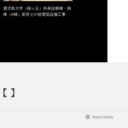
鹿児島大学（桜ヶ丘）外来診療棟・病
棟（A棟）新営その他電気設備工事
Area/Country