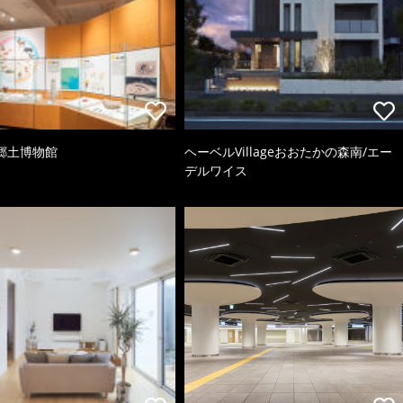
郷土博物館
ヘーベルVillageおおたかの森南/エー
デルワイス