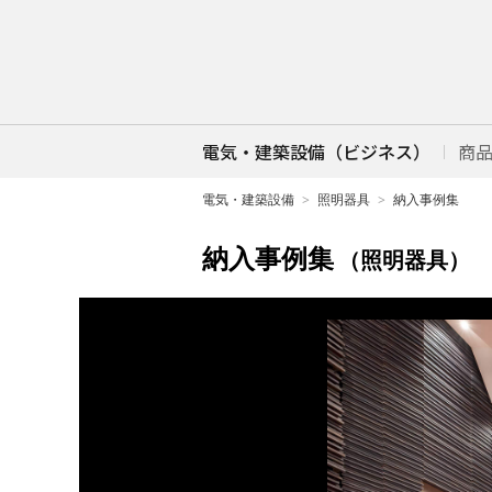
電気・建築設備（ビジネス）
商
電気・建築設備
照明器具
納入事例集
納入事例集
（照明器具）