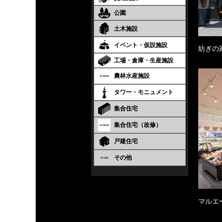
公園
土木施設
イベント・仮設施設
紡ぎの
工場・倉庫・生産施設
農林水産施設
タワー・モニュメント
集合住宅
集合住宅（改修）
戸建住宅
その他
マルエ