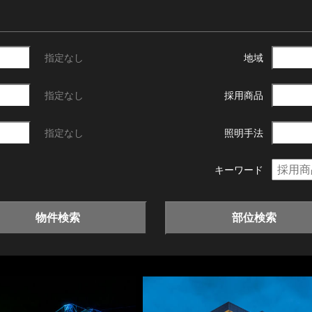
指定なし
地域
指定なし
採用商品
指定なし
照明手法
キーワード
物件検索
部位検索