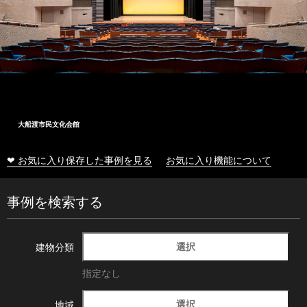
大船渡市民文化会館
❤ お気に入り保存した事例を見る
お気に入り機能について
事例を検索する
選択
建物分類
指定なし
選択
地域