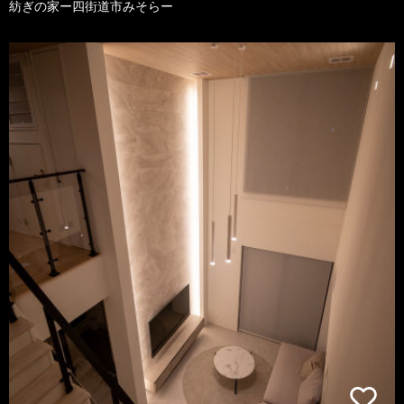
紡ぎの家ー四街道市みそらー