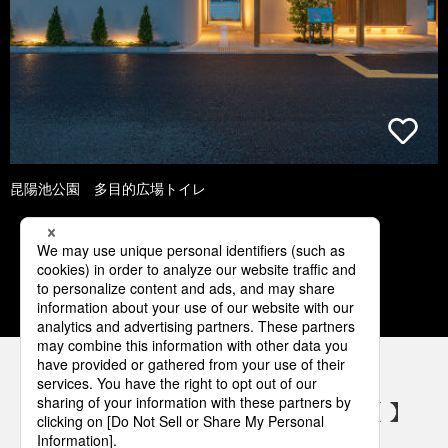
昆陽池公園 多目的広場トイレ
1
2
3
4
5
パナソニックの電気設備 SNSアカウント