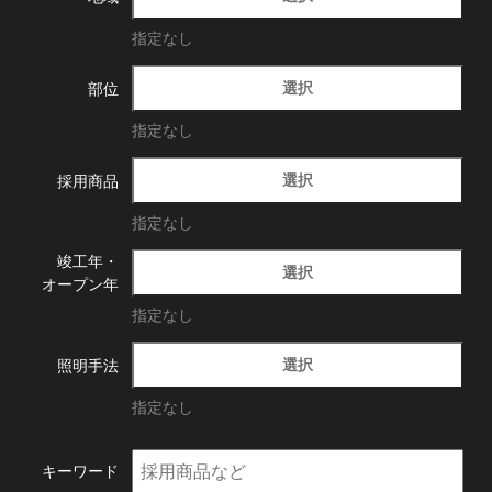
指定なし
選択
部位
指定なし
選択
採用商品
指定なし
竣工年・
選択
オープン年
指定なし
選択
照明手法
指定なし
キーワード