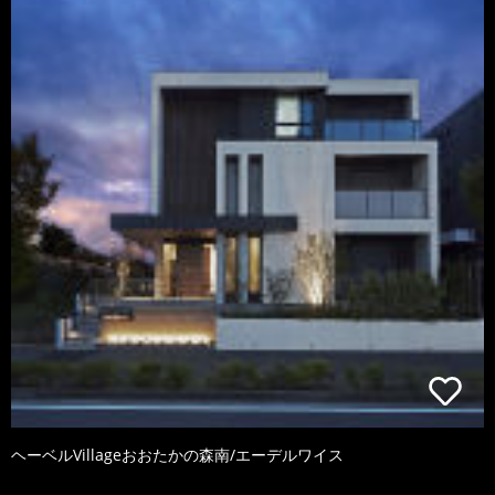
ヘーベルVillageおおたかの森南/エーデルワイス