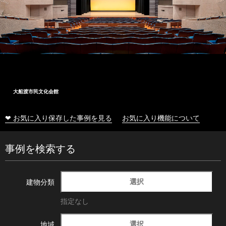
大船渡市民文化会館
❤ お気に入り保存した事例を見る
お気に入り機能について
事例を検索する
選択
建物分類
指定なし
選択
地域