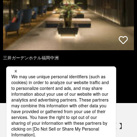
三井ガーデンホテル福岡中洲
3
4
5
6
7
パナソニックの電気設備 SNSアカウント