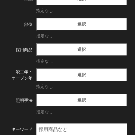
指定なし
選択
部位
指定なし
選択
採用商品
指定なし
竣工年・
選択
オープン年
指定なし
選択
照明手法
指定なし
キーワード