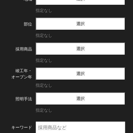
指定なし
選択
部位
指定なし
選択
採用商品
指定なし
竣工年・
選択
オープン年
指定なし
選択
照明手法
指定なし
キーワード