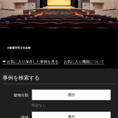
大船渡市民文化会館
❤ お気に入り保存した事例を見る
お気に入り機能について
事例を検索する
選択
建物分類
指定なし
選択
地域