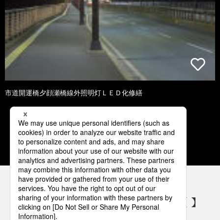
市道開運橋夕顔瀬橋線外照明灯ＬＥＤ化修繕
1
2
3
4
5
パナソニックの電気設備 SNSアカウント