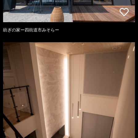
紡ぎの家ー四街道市みそらー