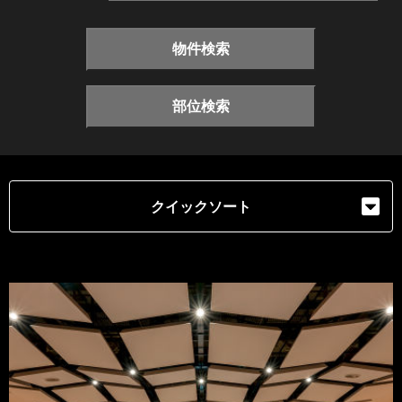
物件検索
部位検索
クイックソート