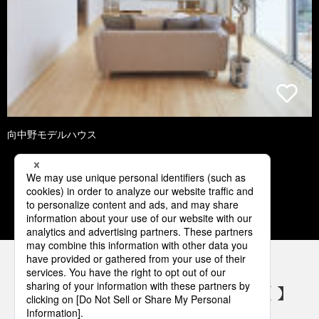
向中野モデルハウス
1
2
3
4
5
パナソニックの電気設備 SNSアカウント