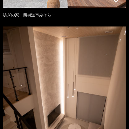
紡ぎの家ー四街道市みそらー