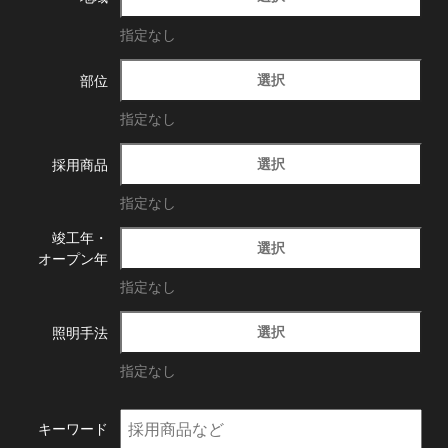
指定なし
選択
部位
指定なし
選択
採用商品
指定なし
竣工年・
選択
オープン年
指定なし
選択
照明手法
指定なし
キーワード