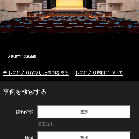
大船渡市民文化会館
❤ お気に入り保存した事例を見る
お気に入り機能について
事例を検索する
選択
建物分類
指定なし
選択
地域