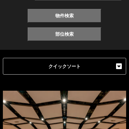
物件検索
部位検索
クイックソート