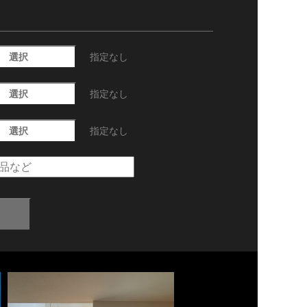
選択
指定なし
選択
指定なし
選択
指定なし