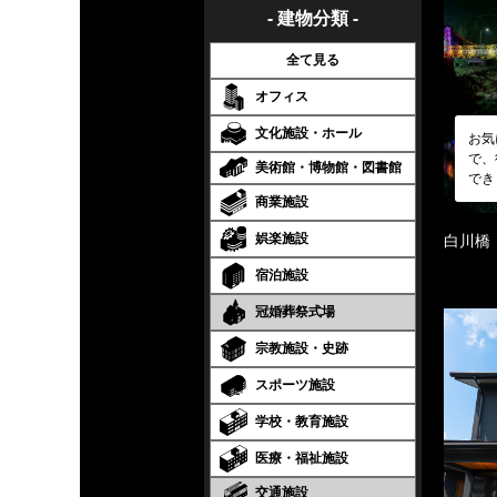
- 建物分類 -
全て見る
オフィス
文化施設・ホール
お気
で、
美術館・博物館・図書館
でき
商業施設
娯楽施設
白川橋
宿泊施設
冠婚葬祭式場
宗教施設・史跡
スポーツ施設
学校・教育施設
医療・福祉施設
交通施設