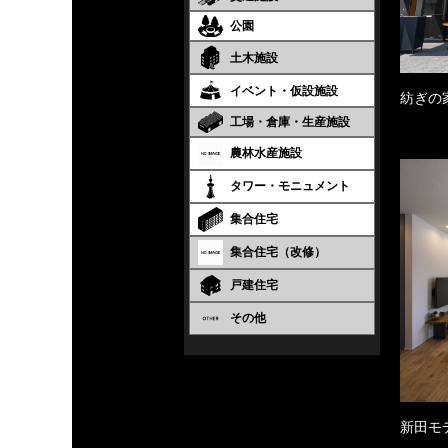
公園
土木施設
イベント・仮設施設
紡ぎの
工場・倉庫・生産施設
農林水産施設
タワー・モニュメント
集合住宅
集合住宅（改修）
戸建住宅
その他
新田モ