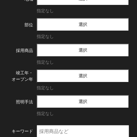
指定なし
選択
部位
指定なし
選択
採用商品
指定なし
竣工年・
選択
オープン年
指定なし
選択
照明手法
指定なし
キーワード