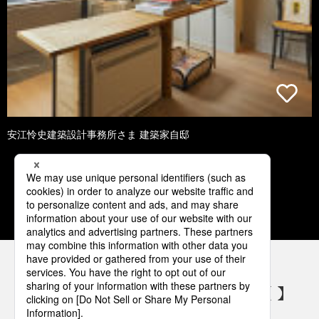
安江怜史建築設計事務所さま 建築家自邸
1
2
3
4
パナソニックの電気設備 SNSアカウント