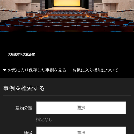
大船渡市民文化会館
❤ お気に入り保存した事例を見る
お気に入り機能について
事例を検索する
選択
建物分類
指定なし
選択
地域