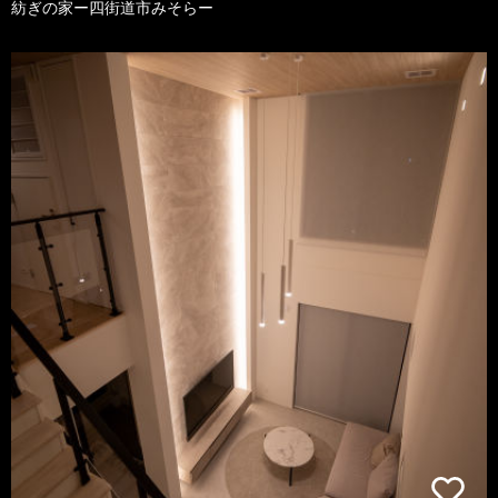
紡ぎの家ー四街道市みそらー