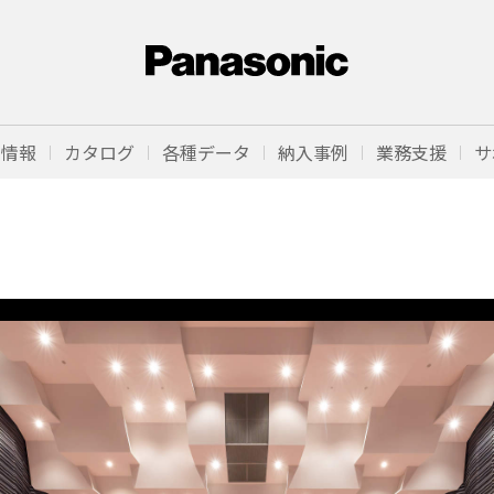
品情報
カタログ
各種データ
納入事例
業務支援
サ