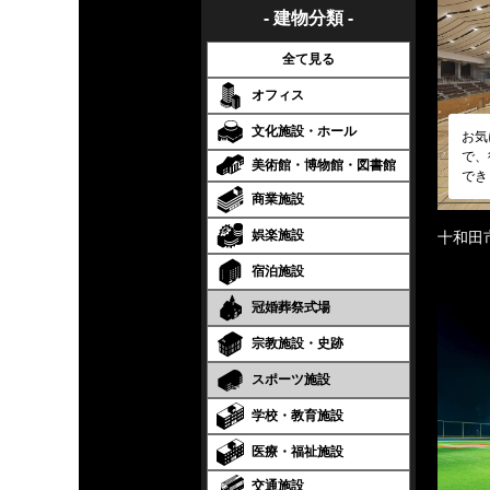
- 建物分類 -
全て見る
オフィス
文化施設・ホール
お気
で、
美術館・博物館・図書館
でき
商業施設
娯楽施設
十和田
宿泊施設
冠婚葬祭式場
宗教施設・史跡
スポーツ施設
学校・教育施設
医療・福祉施設
交通施設