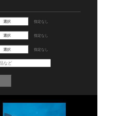
選択
指定なし
選択
指定なし
選択
指定なし