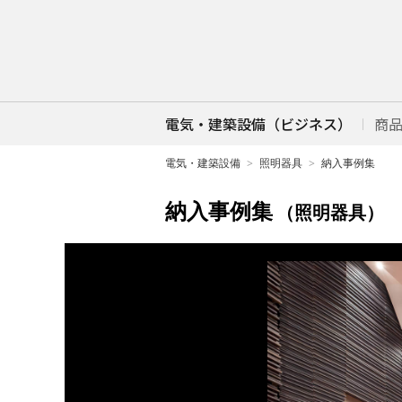
電気・建築設備（ビジネス）
商
電気・建築設備
照明器具
納入事例集
納入事例集
（照明器具）