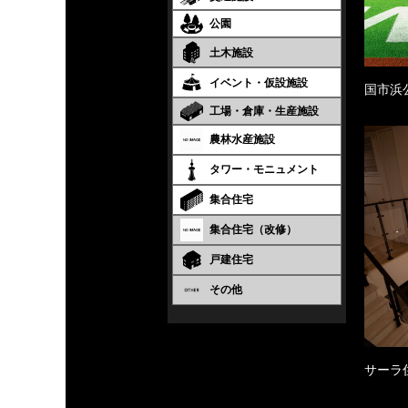
公園
土木施設
イベント・仮設施設
国市浜
工場・倉庫・生産施設
農林水産施設
タワー・モニュメント
集合住宅
集合住宅（改修）
戸建住宅
その他
サーラ