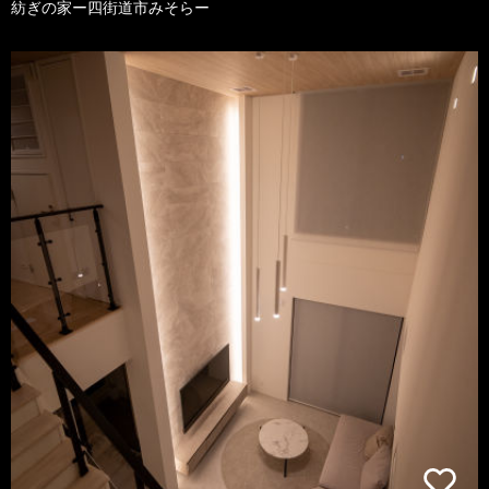
紡ぎの家ー四街道市みそらー