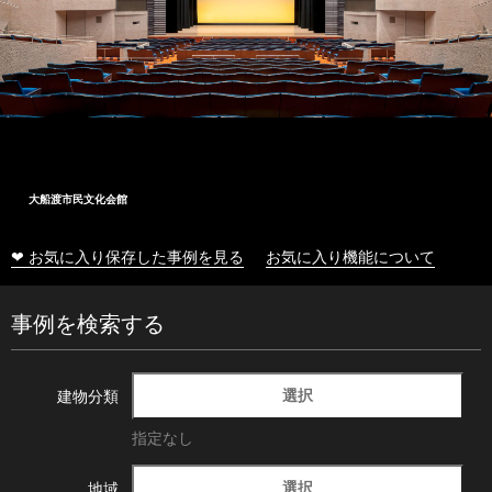
大船渡市民文化会館
❤ お気に入り保存した事例を見る
お気に入り機能について
事例を検索する
選択
建物分類
指定なし
選択
地域