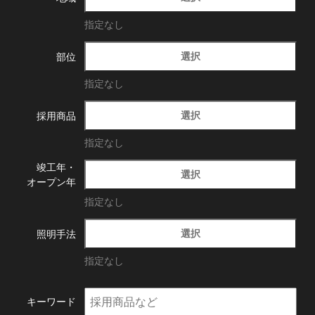
指定なし
選択
部位
指定なし
選択
採用商品
指定なし
竣工年・
選択
オープン年
指定なし
選択
照明手法
指定なし
キーワード