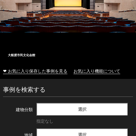
大船渡市民文化会館
❤ お気に入り保存した事例を見る
お気に入り機能について
事例を検索する
選択
建物分類
指定なし
選択
地域