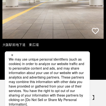
大阪駅前地下道 東広場
1
2
3
4
5
パナソニックの電気設備 SNSアカウント