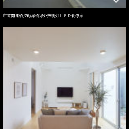
市道開運橋夕顔瀬橋線外照明灯ＬＥＤ化修繕