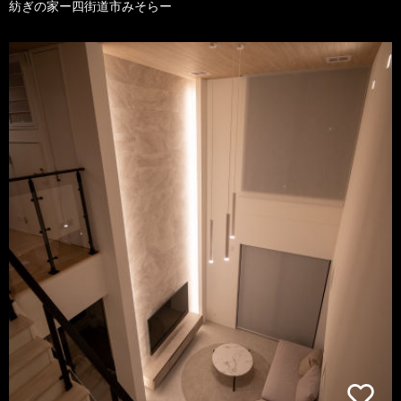
紡ぎの家ー四街道市みそらー