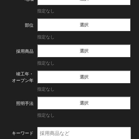
指定なし
選択
部位
指定なし
選択
採用商品
指定なし
竣工年・
選択
オープン年
指定なし
選択
照明手法
指定なし
キーワード