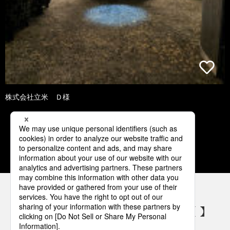
株式会社立米 Ｄ様
2
3
4
5
6
パナソニックの電気設備 SNSアカウント