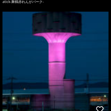
atick-舞鶴赤れんがパーク-