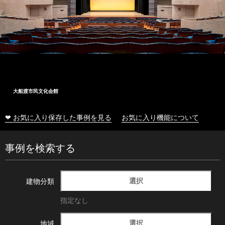
大船渡市民文化会館
❤ お気に入り保存した事例を見る
お気に入り機能について
事例を検索する
選択
建物分類
指定なし
選択
地域