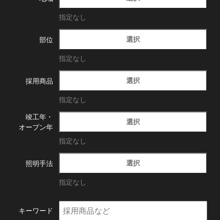
指定なし
選択
部位
指定なし
選択
採用商品
指定なし
竣工年・
選択
オープン年
指定なし
選択
照明手法
指定なし
キーワード