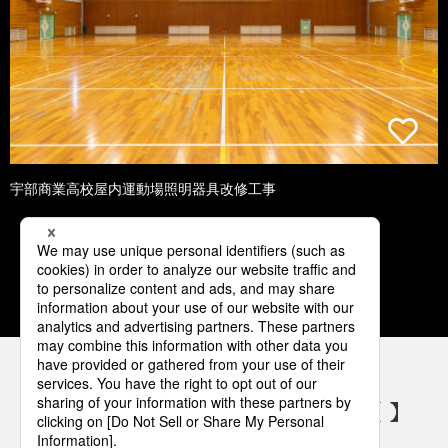
宇部商業高校屋内運動場照明器具改修工事
1
2
3
4
5
パナソニックの電気設備 SNSアカウント