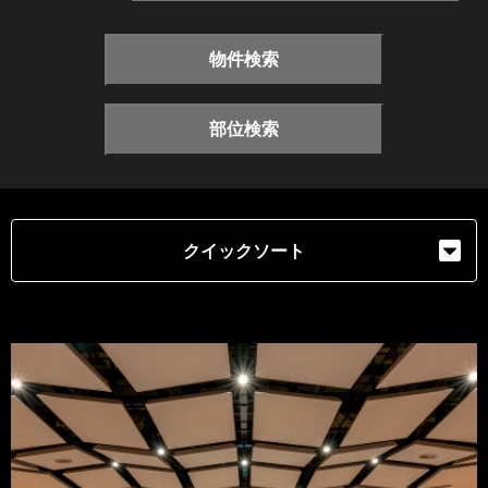
物件検索
部位検索
クイックソート