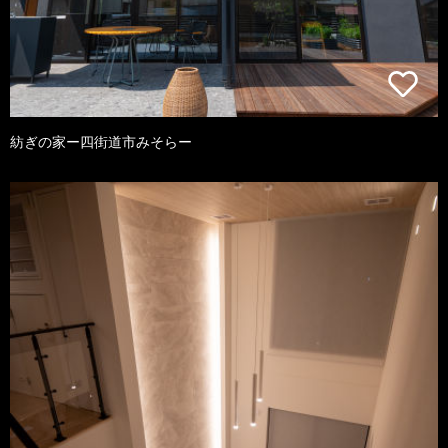
紡ぎの家ー四街道市みそらー