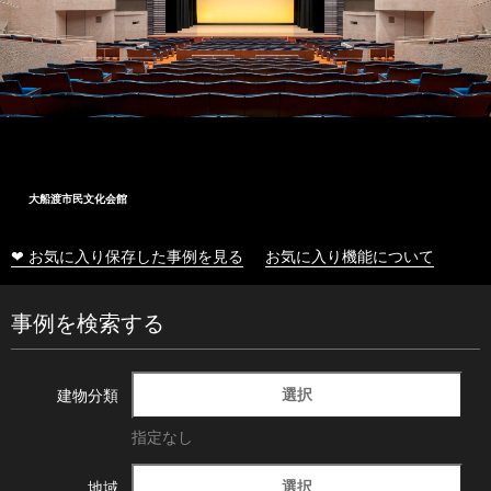
大船渡市民文化会館
❤ お気に入り保存した事例を見る
お気に入り機能について
事例を検索する
選択
建物分類
指定なし
選択
地域