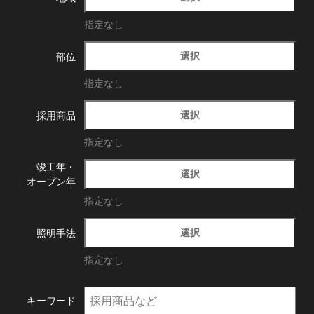
指定なし
選択
部位
指定なし
選択
採用商品
指定なし
竣工年・
選択
オープン年
指定なし
選択
照明手法
指定なし
キーワード