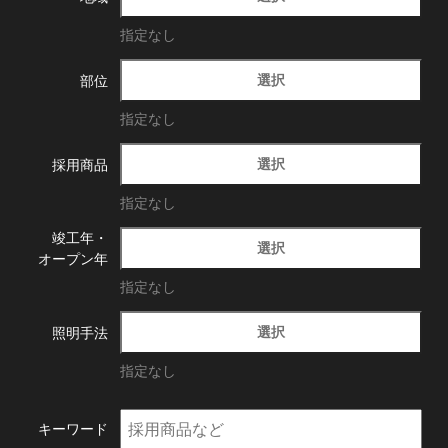
指定なし
選択
部位
指定なし
選択
採用商品
指定なし
竣工年・
選択
オープン年
指定なし
選択
照明手法
指定なし
キーワード