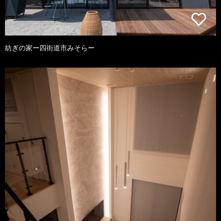
紡ぎの家ー四街道市みそらー