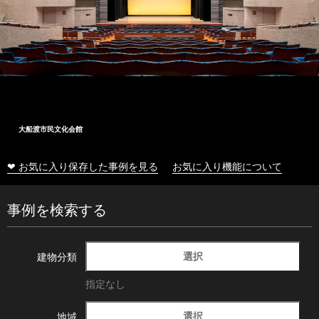
大船渡市民文化会館
❤ お気に入り保存した事例を見る
お気に入り機能について
事例を検索する
選択
建物分類
指定なし
選択
地域