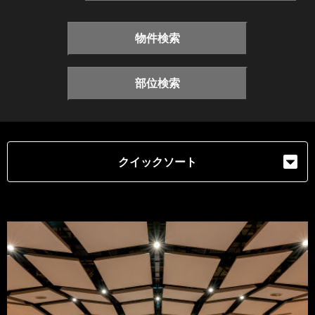
物件検索
部位検索
クイックソート