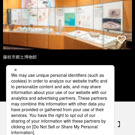
藤枝市郷土博物館
1
2
3
4
5
パナソニックの電気設備 SNSアカウント