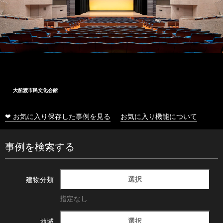
大船渡市民文化会館
❤ お気に入り保存した事例を見る
お気に入り機能について
事例を検索する
選択
建物分類
指定なし
選択
地域