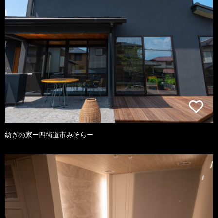
紡ぎの家ー四街道市みそらー