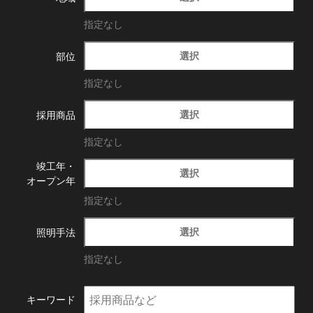
指定なし
選択
部位
指定なし
選択
採用商品
指定なし
竣工年・
選択
オープン年
指定なし
選択
照明手法
指定なし
キーワード